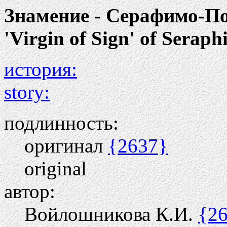
Знамение - Серафимо-П
'Virgin of Sign' of Sera
история:
story:
подлинность:
оригинал
{2637}
original
автор:
Войлошникова К.И.
{2