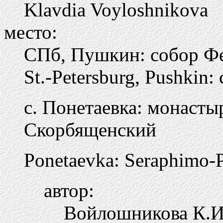
Klavdia Voyloshnikova
место:
СПб, Пушкин: собор Ф
St.-Petersburg, Pushkin: 
с. Понетаевка: монаст
Скорбященский
Ponetaevka: Seraphimo-
автор:
Войлошникова К.