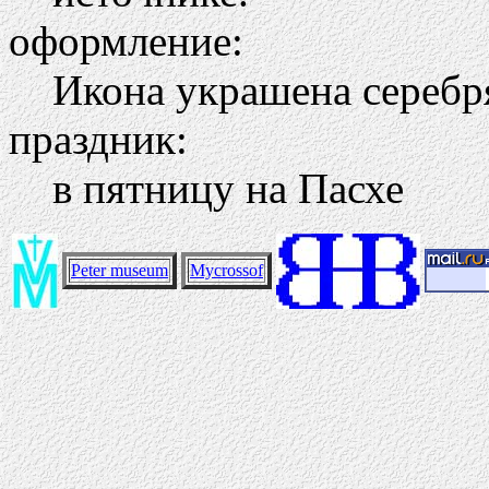
оформление:
Икона украшена серебря
праздник:
в пятницу на Пасхе
Peter museum
Mycrossof