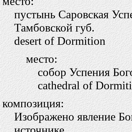
место:
пустынь Саровская Усп
Тамбовской губ.
desert of Dormition
место:
собор Успения Бог
cathedral of Dormit
композиция:
Изображено явление Бо
источнике.