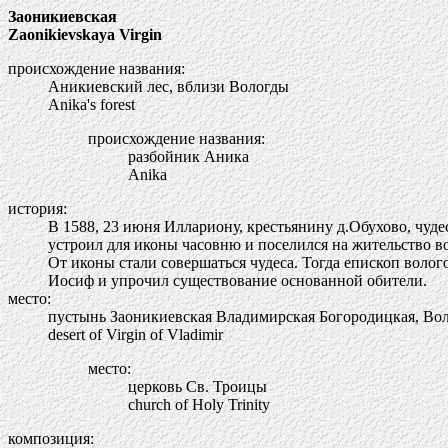
Заоникиевская
Zaonikievskaya Virgin
происхождение названия:
Аникиевский лес, вблизи Вологды
Anika's forest
происхождение названия:
разбойник Аника
Anika
история:
В 1588, 23 июня Иллариону, крестьянину д.Обухово, чуде
устроил для иконы часовню и поселился на жительство во
От иконы стали совершаться чудеса. Тогда епископ воло
Иосиф и упрочил существование основанной обители.
место:
пустынь Заоникиевская Владимирская Богородицкая, Вол
desert of Virgin of Vladimir
место:
церковь Св. Троицы
church of Holy Trinity
композиция: