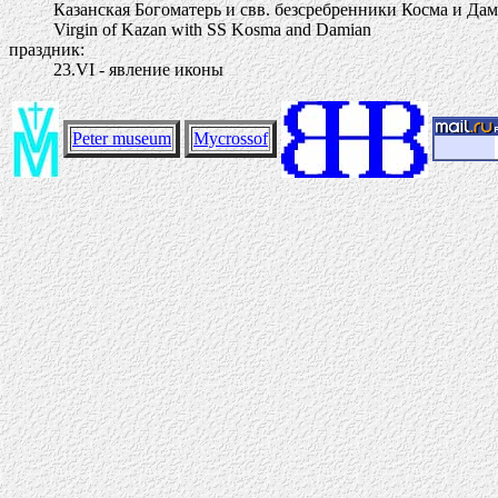
Казанская Богоматерь и свв. безсребренники Косма и Дами
Virgin of Kazan with SS Kosma and Damian
праздник:
23.VI - явление иконы
Peter museum
Mycrossof