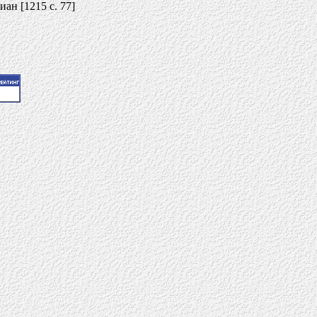
ан [1215 c. 77]