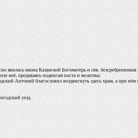
сно явилась икона Казанской Богоматерь и свв. безсребренников
зле неё, предаваясь подвигам поста и молитвы.
годский Антоний благословил воздвигнуть здесь храм, а при нём
огодский уезд