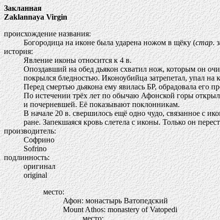
Закланная
Zaklannaya Virgin
происхождение названия:
Богородица на иконе была ударена ножом в щёку (
стар
. 
история:
Явление иконы относится к 4 в.
Опоздавший на обед дьякон схватил нож, которым он очищ
покрылся бледностью. Иконоубийца затрепетал, упал на к
Перед смертью дьякона ему явилась БР, обрадовала его п
По истечении трёх лет по обычаю Афонской горы открыли 
и почерневшей. Её показывают поклонникам.
В начале 20 в. свершилось ещё одно чудо, связанное с и
ране. Запекшаяся кровь слетела с иконы. Только он перес
производитель:
Софрино
Sofrino
подлинность:
оригинал
original
место:
Афон: монастырь Ватопедский
Mount Athos: monastery of Vatopedi
место: