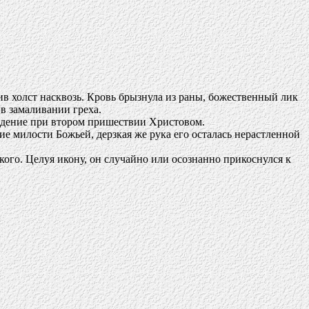
ив холст насквозь. Кровь брызнула из раны, божественный лик
в замаливании греха.
суждение при втором пришествии Христовом.
е милости Божьей, дерзкая же рука его осталась нерастленной
кого. Целуя икону, он случайно или осознанно прикоснулся к