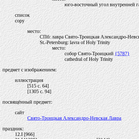
юго-восточный угол внутренней г
список
copy
место:
СПб: лавра Свято-Троицкая Александро-Невс
St.-Petersburg: lavra of Holy Trinity
место:
собор Свято-Троицкий
{5787}
cathedral of Holy Trinity
предмет с изображением:
иллюстрация
[515 c. 64]
[1305 c. 94]
посвящённый предмет:
сайт
Свято-Троицкая Александро-Невская Лавра
праздник:
12.I [966]