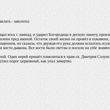
заклать - заколоть)
ал воск с лампад, и ударил Богородица в десную ланиту, пронз
олени пред иконой. Остаток своей жизни он провёл в покаянии, 
рощением, но сказала, что дерзкая его рука должна испытать о
кости дьякона. Все кости были светлы и носили на себе знамени
коной. Один иерей пришёл помолиться в храм св. Дмитрия Солунс
тупил порог церковный, как упал замертво.