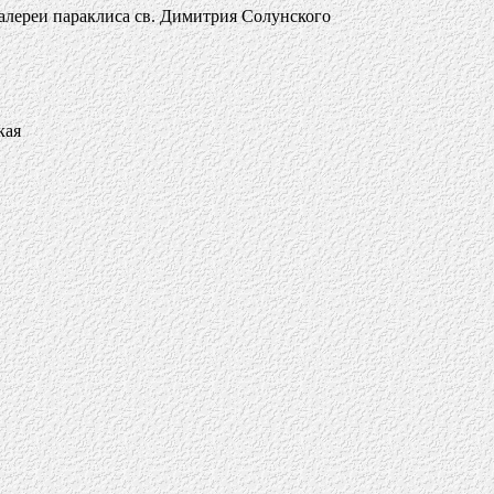
алереи параклиса св. Димитрия Солунского
кая