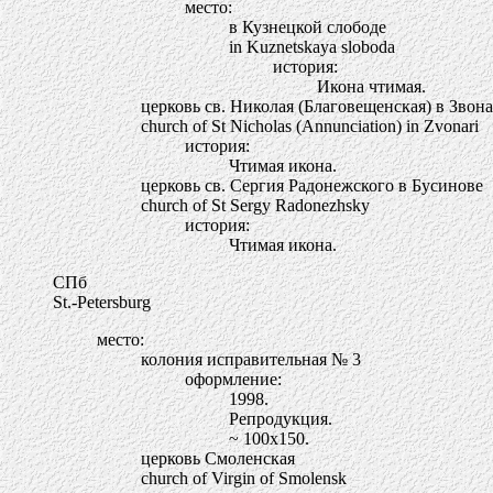
место:
в Кузнецкой слободе
in Kuznetskaya sloboda
история:
Икона чтимая.
церковь св. Николая (Благовещенская) в Звон
church of St Nicholas (Annunciation) in Zvonari
история:
Чтимая икона.
церковь св. Сергия Радонежского в Бусинове
church of St Sergy Radonezhsky
история:
Чтимая икона.
СПб
St.-Petersburg
место:
колония исправительная № 3
оформление:
1998.
Репродукция.
~ 100х150.
церковь Смоленская
church of Virgin of Smolensk