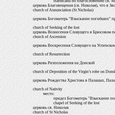
Написана по благословению св. 
церковь Благовещения (св. Николая), что в Зв
church of Annunciation (St Nicholas)
церковь Богоматерь "Взыскание погибших" п
church of Seeking of the lost
церковь Вознесения Словущего в Брюсовом п
church of Ascension
церковь Воскресения Словущего на Успенск
church of Resurrection
церковь Ризположения на Донской
church of Deposition of the Virgin’s robe on Donsk
церковь Рождества Христова в Палашах, Палаш
church of Nativity
место:
придел Богоматерь "Взыскание п
chapel of Seeking of the lost
церковь св. Николая
church of St Nicholas