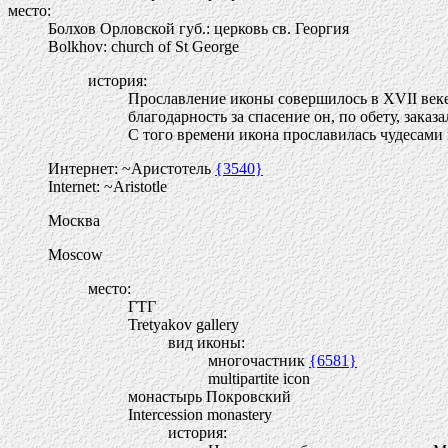
место:
Болхов Орловской губ.: церковь св. Георгия
Bolkhov: church of St George
история:
Прославление иконы совершилось в XVII веке
благодарность за спасение он, по обету, зак
С того времени икона прославилась чудесами
Интернет: ~Аристотель
{3540}
Internet: ~Aristotle
Москва
Moscow
место:
ГТГ
Tretyakov gallery
вид иконы:
многочастник
{6581}
multipartite icon
монастырь Покровский
Intercession monastery
история: