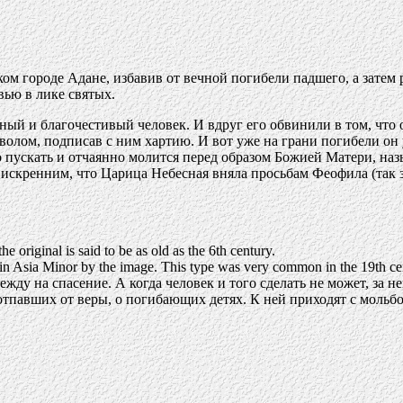
ком городе Адане, избавив от вечной погибели падшего, а затем
ью в лике святых.
ый и благочестивый человек. И вдруг его обвинили в том, что о
волом, подписав с ним хартию. И вот уже на грани погибели он 
кого пускать и отчаянно молится перед образом Божией Матери, н
 искренним, что Царица Небесная вняла просьбам Феофила (так з
 original is said to be as old as the 6th century.
 in Asia Minor by the image. This type was very common in the 19th ce
ду на спасение. А когда человек и того сделать не может, за не
отпавших от веры, о погибающих детях. К ней приходят с мольбо