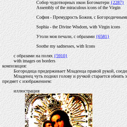
Собор чудотворных икон Богоматери
{2287}
Assembly of the miraculous icons of the Virgin
София - Премудрость Божия, с Богородичны
Sophia - the Divine Wisdom, with Virgin icons
Утоли моя печали, с образами
{6581}
Soothe my sadnesses, with Icons
с образами на полях
{5910}
with images on borders
композиция:
Богородица придерживает Младенца правой рукой, соеди
Младенец чуть поднял голову и ручкой старается обнять з
предмет с изображением:
иллюстрация