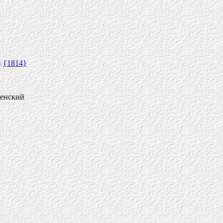
й
{1814}
пенский