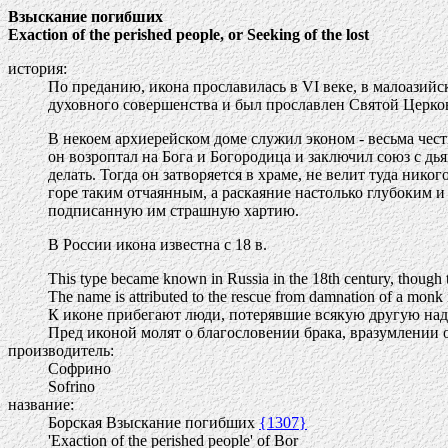
Взыскание погибших
Exaction of the perished people, or Seeking of the lost
история:
По преданию, икона прославилась в VI веке, в малоазийс
духовного совершенства и был прославлен Святой Церков
В некоем архиерейском доме служил эконом - весьма честн
он возроптал на Бога и Богородица и заключил союз с дья
делать. Тогда он затворяется в храме, не велит туда ни
горе таким отчаянным, а раскаяние настолько глубоким и
подписанную им страшную хартию.
В России икона известна с 18 в.
This type became known in Russia in the 18th century, though the
The name is attributed to the rescue from damnation of a monk
К иконе прибегают люди, потерявшие всякую другую надеж
Пред иконой молят о благословении брака, вразумлении 
производитель:
Софрино
Sofrino
название:
Борская Взыскание погибших
{1307}
'Exaction of the perished people' of Bor