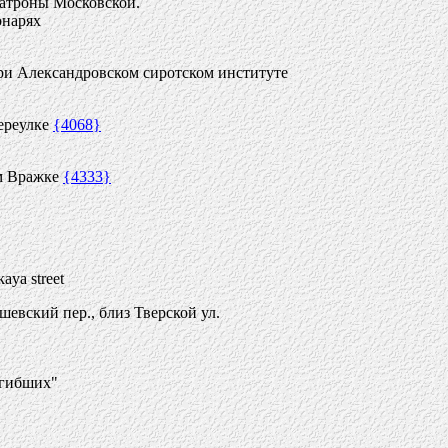
Матроны Московской.
онарях
ри Александровском сиротском институте
ереулке
{4068}
ом Вражке
{4333}
aya street
евский пер., близ Тверской ул.
огибших"