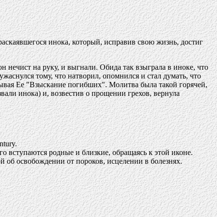
 раскаявшегося инока, который, исправив свою жизнь, достиг
н нечист на руку, и выгнали. Обида так взыграла в иноке, что
ужаснулся тому, что натворил, опомнился и стал думать, что
азывая Ее "Взыскание погибших". Молитва была такой горячей,
вали инока) и, возвестив о прощении грехов, вернула
ntury.
го вступаются родные и близкие, обращаясь к этой иконе.
й об освобождении от пороков, исцелении в болезнях.