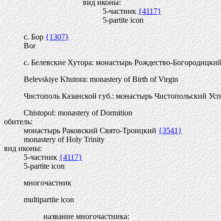
вид иконы:
5-частник
{4117}
5-partite icon
с. Бор
{1307}
Bor
с. Белевские Хутора: монастырь Рождество-Богородицки
Belevskiye Khutora: monastery of Birth of Virgin
Чистополь Казанской губ.: монастырь Чистопольский Ус
Chistopol: monastery of Dormition
обитель:
монастырь Раковский Свято-Троицкий
{3541}
monastery of Holy Trinity
вид иконы:
5-частник
{4117}
5-partite icon
многочастник
multipartite icon
название многочастника: