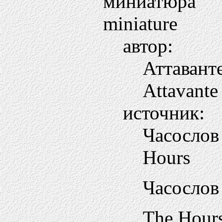
миниатюра
miniature
автор:
Аттавант
Attavante 
источник:
Часосло
Hours
Часослов
The Hours