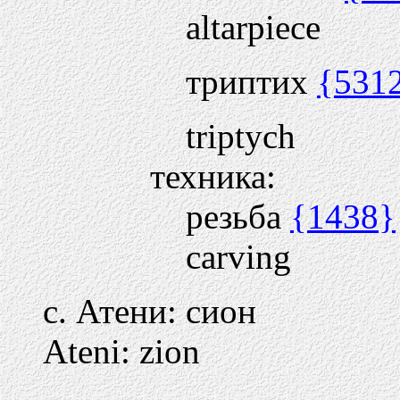
altarpiece
триптих
{531
triptych
техника:
резьба
{1438}
carving
с. Атени: сион
Ateni: zion