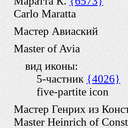
Маратта К.
{6573}
Carlo Maratta
Мастер Авиаский
Master of Avia
вид иконы:
5-частник
{4026}
five-partite icon
Мастер Генрих из Кон
Master Heinrich of Cons