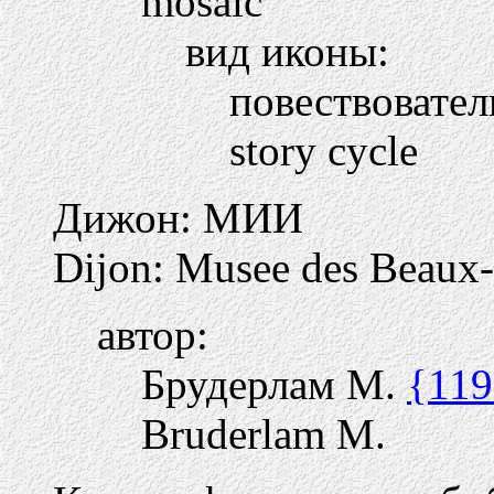
mosaic
вид иконы:
повествовате
story cycle
Дижон: МИИ
Dijon: Musee des Beaux-
автор:
Брудерлам М.
{119
Bruderlam M.