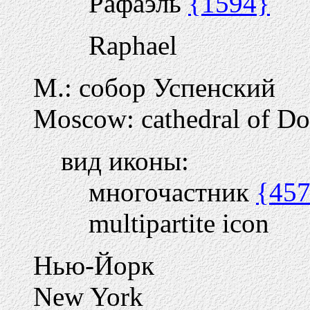
Рафаэль
{1594}
Raphael
М.: собор Успенский
Moscow: cathedral of Do
вид иконы:
многочастник
{45
multipartite icon
Нью-Йорк
New York