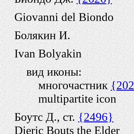
Giovanni del Biondo
Болякин И.
Ivan Bolyakin
вид иконы:
многочастник
{20
multipartite icon
Боутс Д., ст.
{2496}
Dieric Bouts the Elder