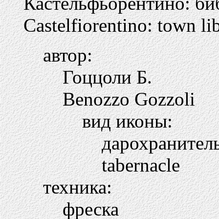
Кастельфьорентино: би
Castelfiorentino: town li
автор:
Гоццоли Б.
Benozzo Gozzoli
вид иконы:
дарохранител
tabernacle
техника:
фреска