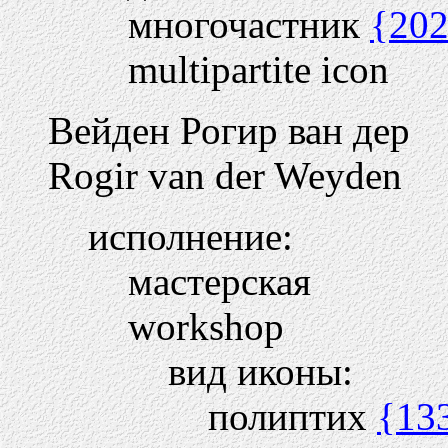
многочастник
{20
multipartite icon
Вейден Рогир ван дер
Rogir van der Weyden
исполнение:
мастерская
workshop
вид иконы:
полиптих
{13