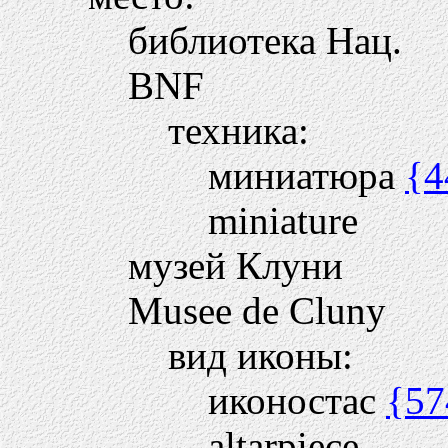
библиотека Нац.
BNF
техника:
миниатюра
{4
miniature
музей Клуни
Musee de Cluny
вид иконы:
иконостас
{57
altarpiece