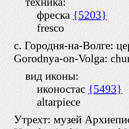
техника:
фреска
{5203}
fresco
с. Городня-на-Волге: ц
Gorodnya-on-Volga: churc
вид иконы:
иконостас
{5493}
altarpiece
Утрехт: музей Архиеп