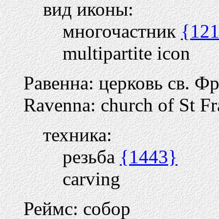
вид иконы:
многочастник
{12
multipartite icon
Равенна: церковь св. Ф
Ravenna: church of St F
техника:
резьба
{1443}
carving
Реймс: собор