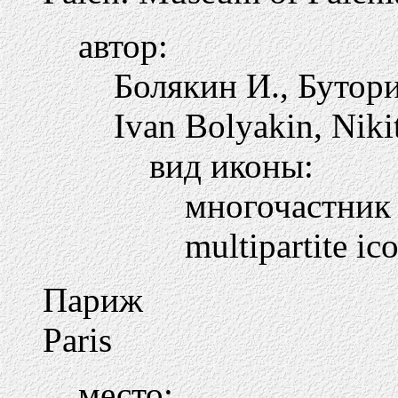
автор:
Болякин И., Бутор
Ivan Bolyakin, Niki
вид иконы:
многочастни
multipartite ic
Париж
Paris
место: