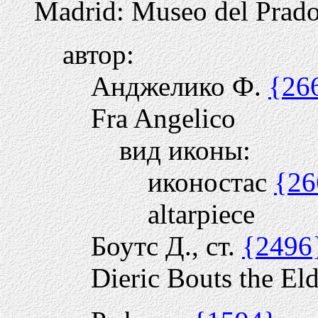
Madrid: Museo del Prad
автор:
Анджелико Ф.
{26
Fra Angelico
вид иконы:
иконостас
{26
altarpiece
Боутс Д., ст.
{2496
Dieric Bouts the Eld