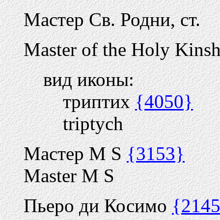
Мастер Св. Родни, ст.
Master of the Holy Kinsh
вид иконы:
триптих
{4050}
triptych
Мастер M S
{3153}
Master M S
Пьеро ди Косимо
{214