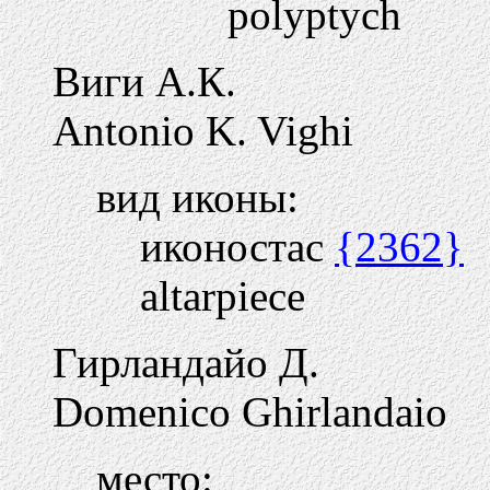
polyptych
Виги А.К.
Antonio K. Vighi
вид иконы:
иконостас
{2362}
altarpiece
Гирландайо Д.
Domenico Ghirlandaio
место: