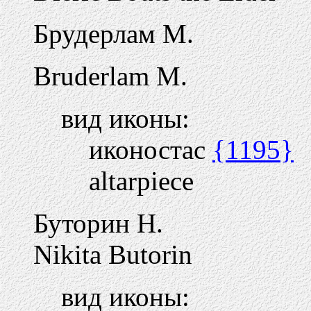
Брудерлам М.
Bruderlam M.
вид иконы:
иконостас
{1195}
altarpiece
Буторин Н.
Nikita Butorin
вид иконы: