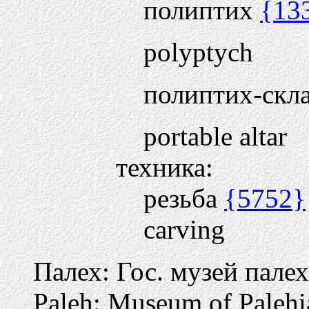
полиптих
{13
polyptych
полиптих-скл
portable altar
техника:
резьба
{5752}
carving
Палех: Гос. музей палех
Paleh: Museum of Palehi