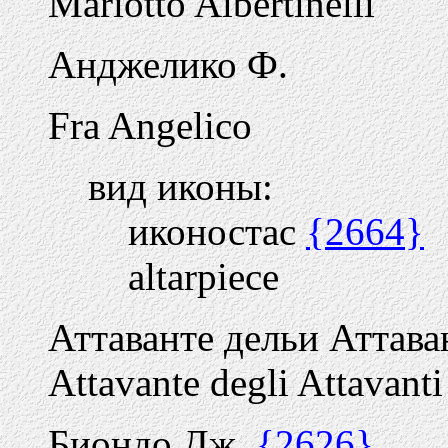
Mariotto Albertinelli
Анджелико Ф.
Fra Angelico
вид иконы:
иконостас
{2664}
altarpiece
Аттаванте дельи Аттав
Attavante degli Attavanti
Биондо Дж.
{2626}