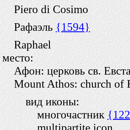
Piero di Cosimo
Рафаэль
{1594}
Raphael
место:
Афон: церковь св. Евс
Mount Athos: church of
вид иконы:
многочастник
{12
multipartite icon