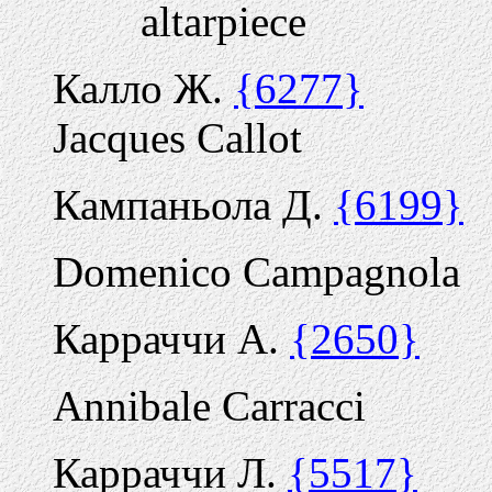
altarpiece
Калло Ж.
{6277}
Jacques Callot
Кампаньола Д.
{6199}
Domenico Campagnola
Карраччи А.
{2650}
Annibale Carracci
Карраччи Л.
{5517}