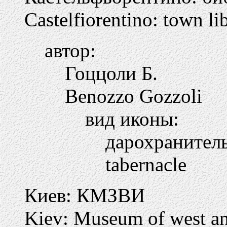
Castelfiorentino: town li
автор:
Гоццоли Б.
Benozzo Gozzoli
вид иконы:
дарохранител
tabernacle
Киев: КМЗВИ
Kiev: Museum of west and