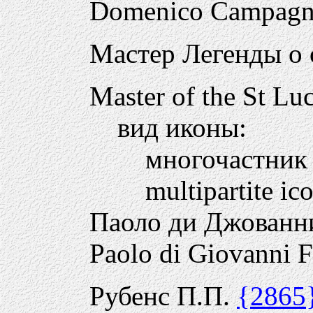
Domenico Campagn
Мастер Легенды о 
Master of the St Lu
вид иконы:
многочастни
multipartite ic
Паоло ди Джован
Paolo di Giovanni F
Рубенс П.П.
{2865