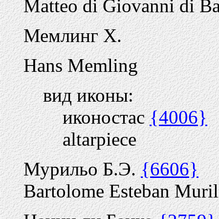
Matteo di Giovanni di Ba
Мемлинг Х.
Hans Memling
вид иконы:
иконостас
{4006}
altarpiece
Мурильо Б.Э.
{6606}
Bartolome Esteban Muril