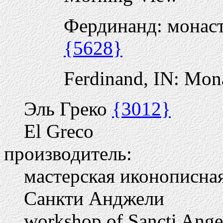
Фердинанд: монаст
{5628}
Ferdinand, IN: Mon
Эль Греко
{3012}
El Greco
производитель:
мастерская иконописная
Санкти Анджели
workshop of Sancti Angel