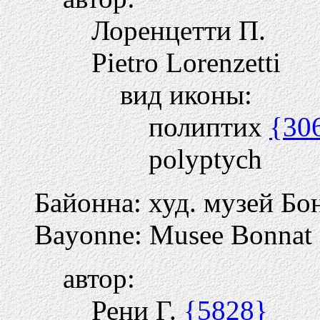
Лоренцетти П.
Pietro Lorenzetti
вид иконы:
полиптих
{30
polyptych
Байонна: худ. музей Бо
Bayonne: Musee Bonnat
автор:
Рени Г.
{5828}