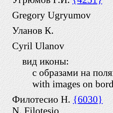
Gregory Ugryumov
Уланов К.
Cyril Ulanov
вид иконы:
с образами на пол
with images on bord
Филотесио Н.
{6030}
N. Filotesio