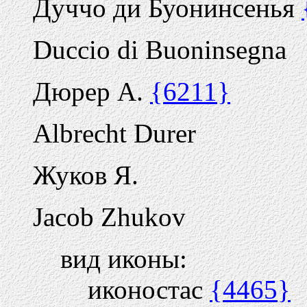
Дуччо ди Буонинсенья
Duccio di Buoninsegna
Дюрер А.
{6211}
Albrecht Durer
Жуков Я.
Jacob Zhukov
вид иконы:
иконостас
{4465}