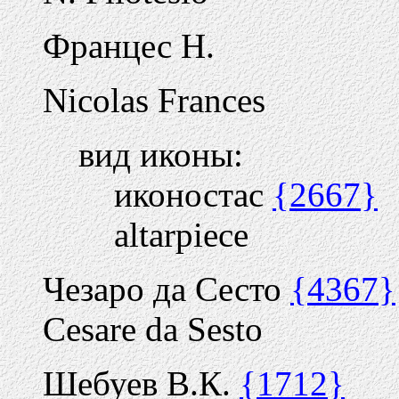
Францес Н.
Nicolas Frances
вид иконы:
иконостас
{2667}
altarpiece
Чезаро да Сесто
{4367}
Cesare da Sesto
Шебуев В.К.
{1712}