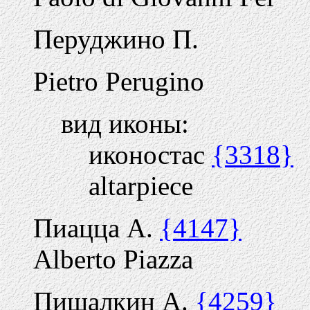
Перуджино П.
Pietro Perugino
вид иконы:
иконостас
{3318}
altarpiece
Пиацца А.
{4147}
Alberto Piazza
Пищалкин А.
{4259}