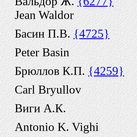
Вальдор Ж.
{6277}
Jean Waldor
Басин П.В.
{4725}
Peter Basin
Брюллов К.П.
{4259}
Carl Bryullov
Виги А.К.
Antonio K. Vighi