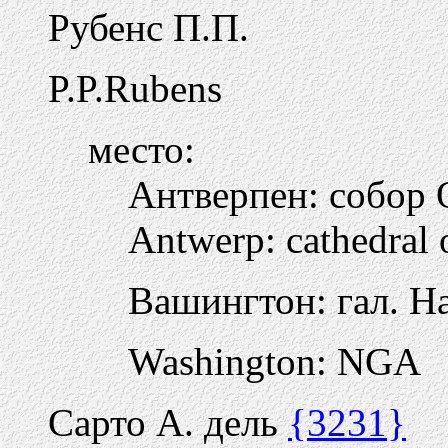
Рубенс П.П.
P.P.Rubens
место:
Антверпен: собор 
Antwerp: cathedral 
Вашингтон: гал. Н
Washington: NGA
Сарто А. дель
{3231}