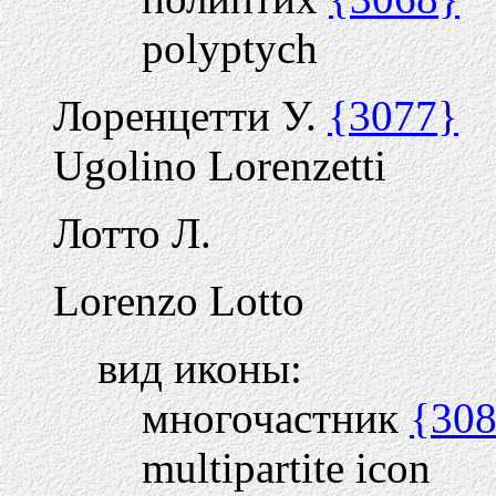
polyptych
Лоренцетти У.
{3077}
Ugolino Lorenzetti
Лотто Л.
Lorenzo Lotto
вид иконы:
многочастник
{30
multipartite icon