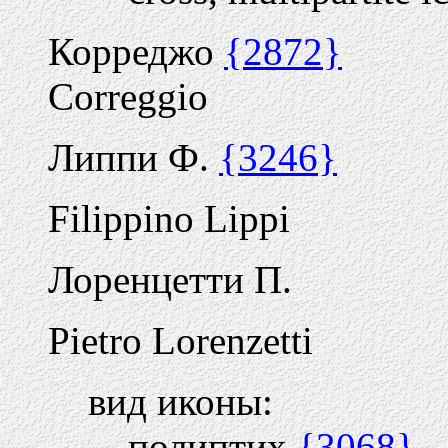
Корреджо
{2872}
Correggio
Липпи Ф.
{3246}
Filippino Lippi
Лоренцетти П.
Pietro Lorenzetti
вид иконы:
полиптих
{3068}