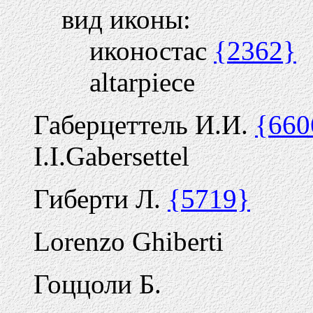
вид иконы:
иконостас
{2362}
altarpiece
Габерцеттель И.И.
{660
I.I.Gabersettel
Гиберти Л.
{5719}
Lorenzo Ghiberti
Гоццоли Б.