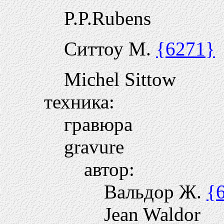
P.P.Rubens
Ситтоу М.
{6271}
Michel Sittow
техника:
гравюра
gravure
автор:
Вальдор Ж.
{
Jean Waldor