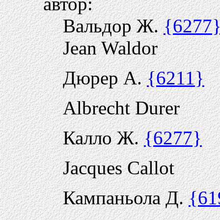
автор:
Вальдор Ж.
{6277
Jean Waldor
Дюрер А.
{6211}
Albrecht Durer
Калло Ж.
{6277}
Jacques Callot
Кампаньола Д.
{61