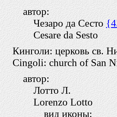
автор:
Чезаро да Сесто
{4
Cesare da Sesto
Кинголи: церковь св. Н
Cingoli: church of San N
автор:
Лотто Л.
Lorenzo Lotto
вид иконы: