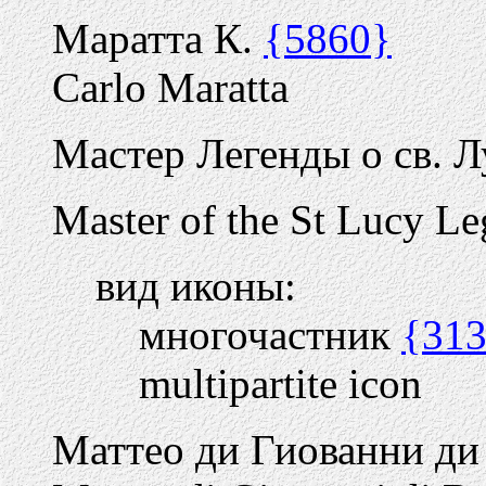
Маратта К.
{5860}
Carlo Maratta
Мастер Легенды о св. Л
Master of the St Lucy L
вид иконы:
многочастник
{31
multipartite icon
Маттео ди Гиованни ди