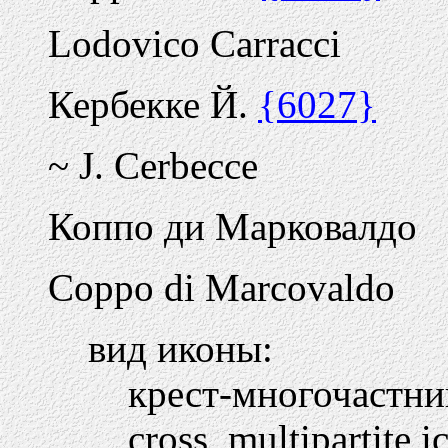
Lodovico Carracci
Кербекке Й.
{6027}
~ J. Cerbecce
Коппо ди Марковалдо
Coppo di Marcovaldo
вид иконы:
крест-многочастн
cross, multipartite i