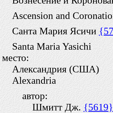
Вознесение и Коронов
Ascension and Coronatio
Санта Мария Ясичи
{5
Santa Maria Yasichi
место:
Александрия (США)
Alexandria
автор:
Шмитт Дж.
{5619