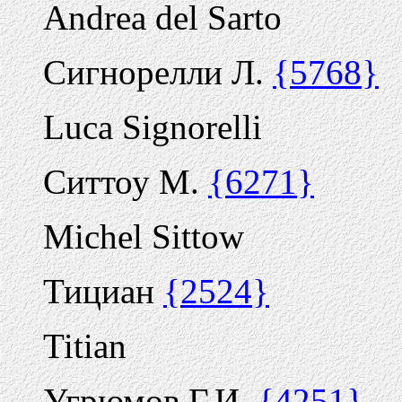
Andrea del Sarto
Сигнорелли Л.
{5768}
Luca Signorelli
Ситтоу М.
{6271}
Michel Sittow
Тициан
{2524}
Titian
Угрюмов Г.И.
{4251}