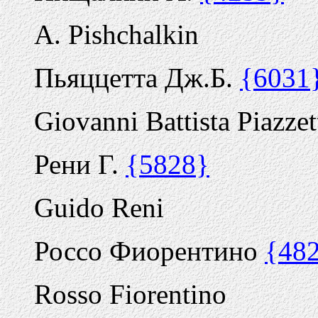
A. Pishchalkin
Пьяццетта Дж.Б.
{6031
Giovanni Battista Piazzet
Рени Г.
{5828}
Guido Reni
Россо Фиорентино
{48
Rosso Fiorentino