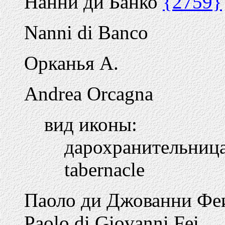
Нанни ди Банко
{2759}
Nanni di Banco
Орканья А.
Andrea Orcagna
вид иконы:
дарохранительниц
tabernacle
Паоло ди Джованни Ф
Paolo di Giovanni Fei