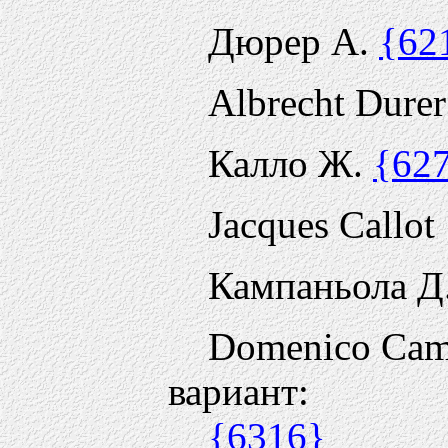
Дюрер А.
{62
Albrecht Durer
Калло Ж.
{62
Jacques Callot
Кампаньола Д
Domenico Cam
вариант:
{6316}