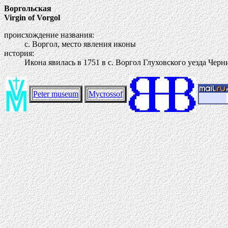
Воргольская
Virgin of Vorgol
происхождение названия:
с. Воргол, место явления иконы
история:
Икона явилась в 1751 в с. Воргол Глуховского уезда Черн
Peter museum
Mycrossof