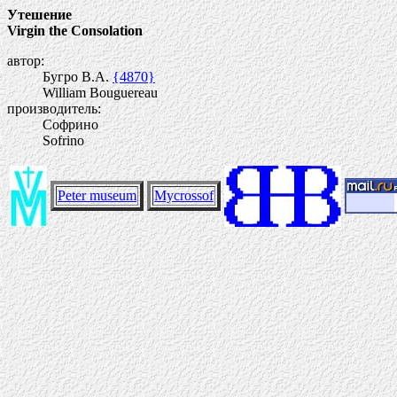
Утешение
Virgin the Consolation
автор:
Бугро В.А.
{4870}
William Bouguereau
производитель:
Софрино
Sofrino
Peter museum
Mycrossof