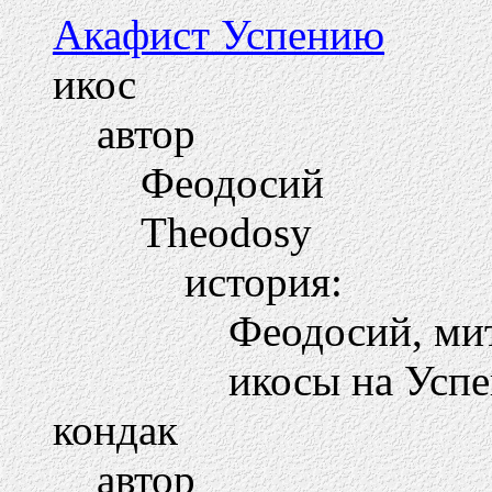
Акафист Успению
икос
автор
Феодосий
Theodosy
история:
Феодосий, мит
икосы на Усп
кондак
автор