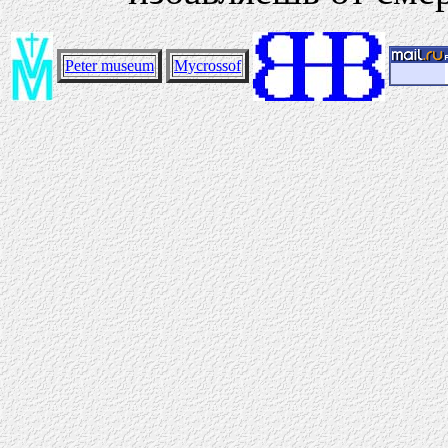
Peter museum
Mycrossof