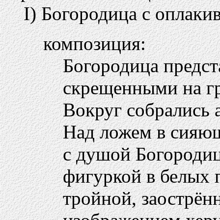
I) Богородица с оплак
композиция:
Богородица предст
скрещенными на гр
Вокруг собрались 
Над ложем в сияющ
с душой Богородиц
фигуркой в белых 
тройной, заострё