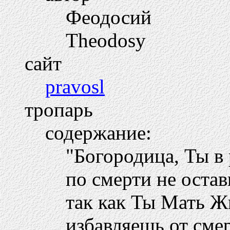
Феодосий
Theodosy
сайт
pravosl
тропарь
содержание:
"Богородица, Ты в
по смерти не оста
так как Ты Мать Ж
избавляешь от сме