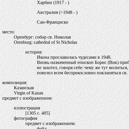
Харбин (1917 - )
Австралия (>1948 - )
Сан-Франциско
место:
Оренбург: собор св. Николая
Orenburg: cathedral of St Nicholas
история:
Икона прославилась чудесами в 1948.
Вновь назначенный епископ Борис (Вик) при
не захотел, говоря себе: чему же тут молитьс
повелел всем беспрекословно покланяться св.
композиция:
Казанская
Virgin of Kazan
предмет с изображением:
иллюстрация
[1305 c. 405]
фотография
предмет с изображением:
файл