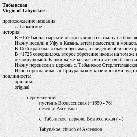
Табынская
Virgin of Tabynskoe
происхождение названия:
с. Табынское
история:
В ~1650 монастырский дьякон увидел св. икону на больш
Икону носили в Уфу и Казань, затем поместили в монаст
В 1676 край был охвачен бунтами, и сведения об иконе п
В ~1725 совершилось второе обретение иконы на том же к
несокрушимой. Башкиры же за своё святотатство были на
Икону перенесли в церковь с. Табынское Стерлитамакско
Икона прославилась в Приуральском крае многими чудот
подлинность:
оригинал
original
перемещение:
пустынь Вознесенская (~1650 - 76)
desert of Ascension
с. Табынское: церковь Вознесенская ( - )
Tabynskoe: church of Ascension