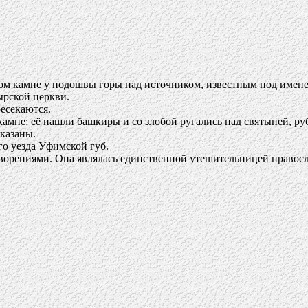
ом камне у подошвы горы над источником, известным под именем
ырской церкви.
ресекаются.
амне; её нашли башкиры и со злобой ругались над святыней, руб
казаны.
го уезда Уфимской губ.
ворениями. Она являлась единственной утешительницей правос