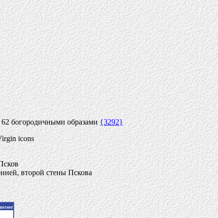
и 62 богородичными образами
{3292}
Virgin icons
 Псков
енней, второй стены Пскова