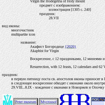
Virgin the Hodegetria of Holy mount
предмет с изображением:
иллюстрация [1305 c. 240]
праздник:
28.VII
вид иконы:
многочастник
multipartite icon
название:
Акафист Богородице
{2020}
Akaphist for Virgin
Воскресение, с 12 праздниками, 12 минеями 
Resurrection, with 12 feasts, 12 calendars and 62 
праздник:
в первую пятницу поста св. апостолов иконы приносят в
в следующее воскресение обходят с иконами около внутр
29.VIII...8.IХ - хождение с иконами в Новоржев и Опочку
Peter museum
Mycrossof