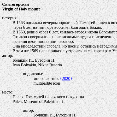
Святогорская
Virgin of Holy mount
история:
В 1563 однажды вечером юродивый Тимофей видел в возду
через 6 лет на той горе воссияет благодать Божия.
В 1569, ровно через 6 лет, явилась вторая икона Богомат
От икон совершались неисчислимые чудеса и исцеления, о
явления икон поставили часовню.
Она впоследствии сгорела, но иконы остались невредимы
В том же 1569 царь приказал устроить на св. горе храм Ус
автор:
Болякин И., Буторин Н.
Ivan Bolyakin, Nikita Butorin
вид иконы:
многочастник
{2020}
multipartite icon
место:
Палех: Гос. музей палехского искусства
Paleh: Museum of Palehian art
автор:
Болякин И., Буторин Н.