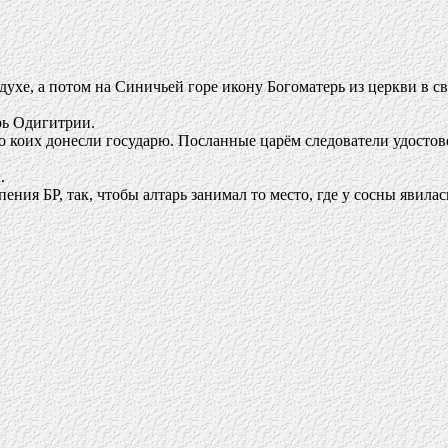
хе, а потом на Синичьей горе икону Богоматерь из церкви в св
ерь Одигитрии.
 коих донесли государю. Посланные царём следователи удостове
.
пения БР, так, чтобы алтарь занимал то место, где у сосны явила