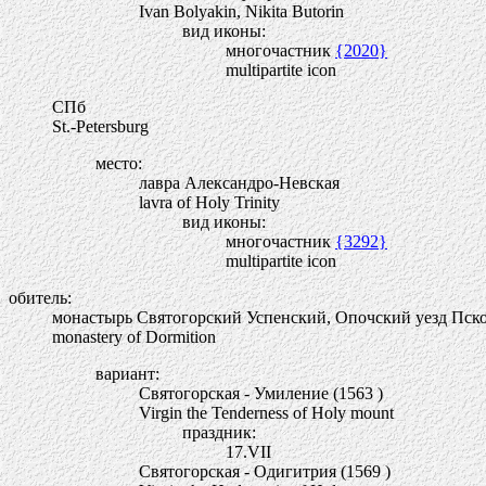
Ivan Bolyakin, Nikita Butorin
вид иконы:
многочастник
{2020}
multipartite icon
СПб
St.-Petersburg
место:
лавра Александро-Невская
lavra of Holy Trinity
вид иконы:
многочастник
{3292}
multipartite icon
обитель:
монастырь Святогорский Успенский, Опочский уезд Пско
monastery of Dormition
вариант:
Святогорская - Умиление (1563 )
Virgin the Tenderness of Holy mount
праздник:
17.VII
Святогорская - Одигитрия (1569 )