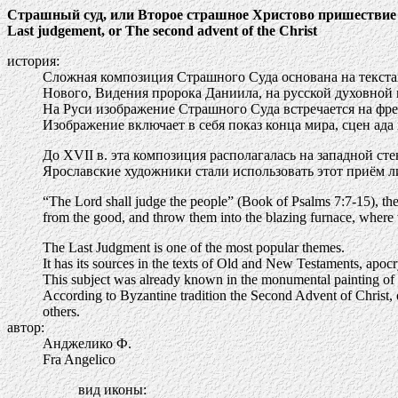
Страшный суд, или Второе страшное Христово пришествие
Last judgement, or The second advent of the Christ
история:
Сложная композиция Страшного Суда основана на текста
Нового, Видения пророка Даниила, на русской духовной 
На Руси изображение Страшного Суда встречается на фрес
Изображение включает в себя показ конца мира, сцен ада
До XVII в. эта композиция располагалась на западной с
Ярославские художники стали использовать этот приём л
“The Lord shall judge the people” (Book of Psalms 7:7-15), the 
from the good, and throw them into the blazing furnace, where 
The Last Judgment is one of the most popular themes.
It has its sources in the texts of Old and New Testaments, apo
This subject was already known in the monumental painting of K
According to Byzantine tradition the Second Advent of Christ, o
others.
автор:
Анджелико Ф.
Fra Angelico
вид иконы: