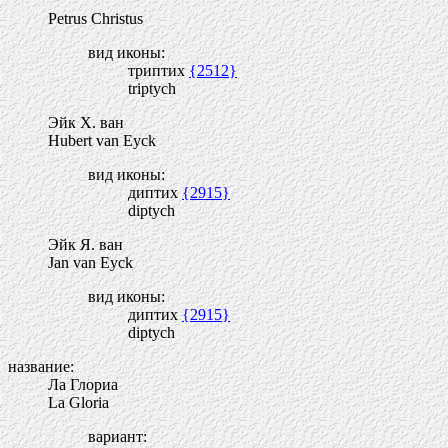
Petrus Christus
вид иконы:
триптих
{2512}
triptych
Эйк Х. ван
Hubert van Eyck
вид иконы:
диптих
{2915}
diptych
Эйк Я. ван
Jan van Eyck
вид иконы:
диптих
{2915}
diptych
название:
Ла Глориа
La Gloria
вариант: