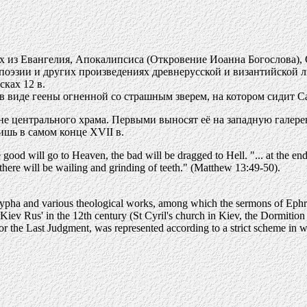
х из Евангелия, Апокалипсиса (Откровение Иоанна Богослова)
поэзии и других произведениях древнерусской и византийской л
ках 12 в.
 в виде геены огненной со страшным зверем, на котором сидит Са
тене центрального храма. Первыми выносят её на западную гале
ишь в самом конце XVII в.
good will go to Heaven, the bad will be dragged to Hell. "... at the end
there will be wailing and grinding of teeth." (Matthew 13:49-50).
crypha and various theological works, among which the sermons of Ephra
iev Rus' in the 12th century (St Cyril's church in Kiev, the Dormition
r the Last Judgment, was represented according to a strict scheme in wh