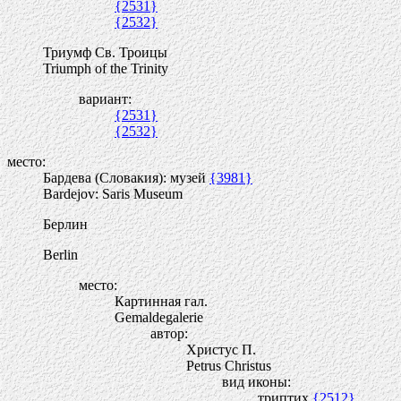
{2531}
{2532}
Триумф Св. Троицы
Triumph of the Trinity
вариант:
{2531}
{2532}
место:
Бардева (Словакия): музей
{3981}
Bardejov: Saris Museum
Берлин
Berlin
место:
Картинная гал.
Gemaldegalerie
автор:
Христус П.
Petrus Christus
вид иконы:
триптих
{2512}