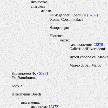
иконостас
altarpiece
место:
Рим: дворец Корсини
{3269}
Rome: Corsini Palace
Флоренция
Florence
место:
гал. академии
{3270}
Galleria dell' Accademia
музей собора св. Марк
Museo di San Marco
Бартоломео Ф.
{6587}
Fra Bartolommeo
Босх Х.
Hieronymus Bosch
вид иконы:
иконостас
{2472}