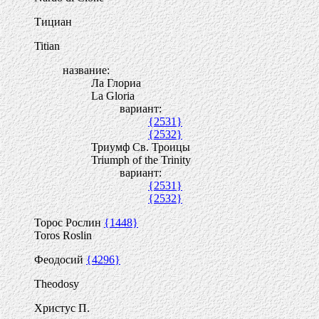
Тициан
Titian
название:
Ла Глориа
La Gloria
вариант:
{2531}
{2532}
Триумф Св. Троицы
Triumph of the Trinity
вариант:
{2531}
{2532}
Торос Рослин
{1448}
Toros Roslin
Феодосий
{4296}
Theodosy
Христус П.