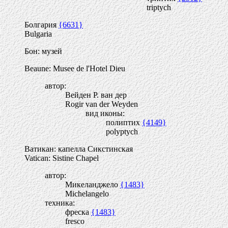
triptych
Болгария
{6631}
Bulgaria
Бон: музей
Beaune: Musee de l'Hotel Dieu
автор:
Вейден Р. ван дер
Rogir van der Weyden
вид иконы:
полиптих
{4149}
polyptych
Ватикан: капелла Сикстинская
Vatican: Sistine Chapel
автор:
Микеланджело
{1483}
Michelangelo
техника:
фреска
{1483}
fresco