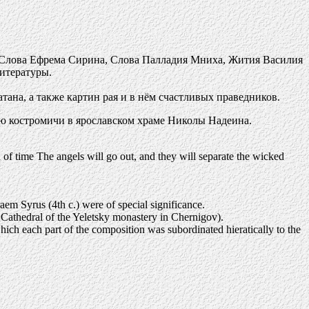
, Слова Ефрема Сирина, Слова Палладия Мниха, Жития Василия
итературы.
тана, а также картин рая и в нём счастливых праведников.
рею костромичи в ярославском храме Николы Надеина.
 of time The angels will go out, and they will separate the wicked
em Syrus (4th c.) were of special significance.
 Cathedral of the Yeletsky monastery in Chernigov).
ich each part of the composition was subordinated hieratically to the