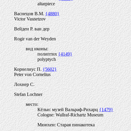
altarpiece
Васнецов В.М.
{4880}
Victor Vasnetzov
Вейден Р. ван дер
Rogir van der Weyden
вид иконы:
полиптих
{4149}
polyptych
Корнелиус П.
{5602}
Peter von Cornelius
Лохнер С.
Stefan Lochner
место:
Кёльн: музей Вальраф-Рихарц
{1479}
Cologne: Wallraf-Richartz Museum
Мюнхен: Старая пинакотека