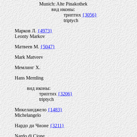
Munich: Alte Pinakothek
вид иконы:
триптих
{3056}
triptych
Марков Л.
{4973}
Leonty Markov
Матвеев М.
{5047}
Mark Matveev
Мемлинг Х.
Hans Memling
вид иконы:
триптих
{3206}
triptych
Микеланджело
{1483}
Michelangelo
Нардо ди Чионе
{3211}
Nardo di Cione