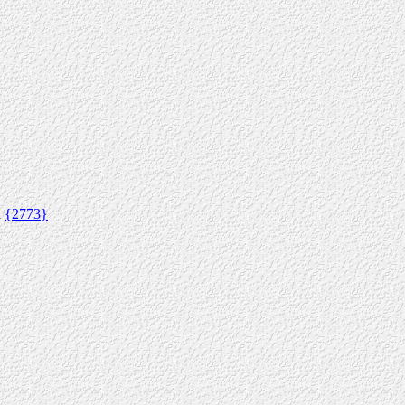
а
{2773}