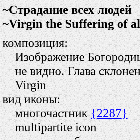
~Cтрадание всех людей
~Virgin the Suffering of a
композиция:
Изображение Богородиц
не видно. Глава склонен
Virgin
вид иконы:
многочастник
{2287}
multipartite icon