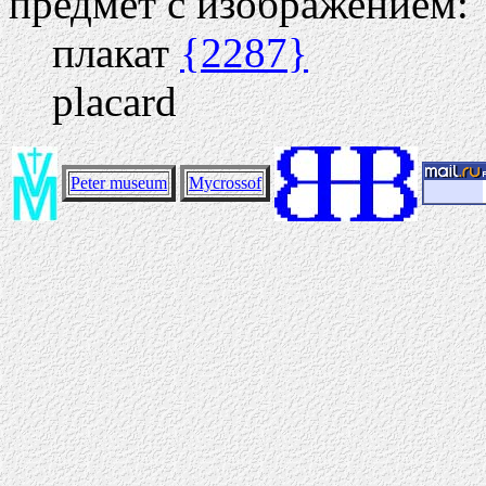
предмет с изображением:
плакат
{2287}
placard
Peter museum
Mycrossof