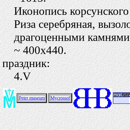
Иконопись корсунского 
Риза серебряная, вызол
драгоценными камнями
~ 400х440.
праздник:
4.V
Peter museum
Mycrossof