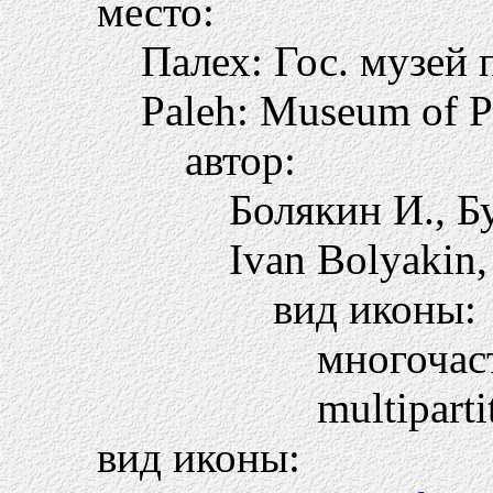
место:
Палех: Гос. музей 
Paleh: Museum of Pa
автор:
Болякин И., Б
Ivan Bolyakin,
вид иконы:
многоча
multiparti
вид иконы: