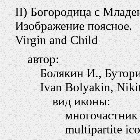
II) Богородица с Младе
Изображение поясное.
Virgin and Child
автор:
Болякин И., Бутор
Ivan Bolyakin, Niki
вид иконы:
многочастни
multipartite ic