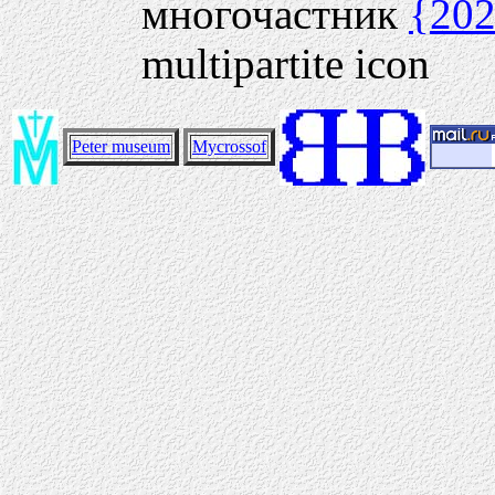
многочастник
{20
multipartite icon
Peter museum
Mycrossof