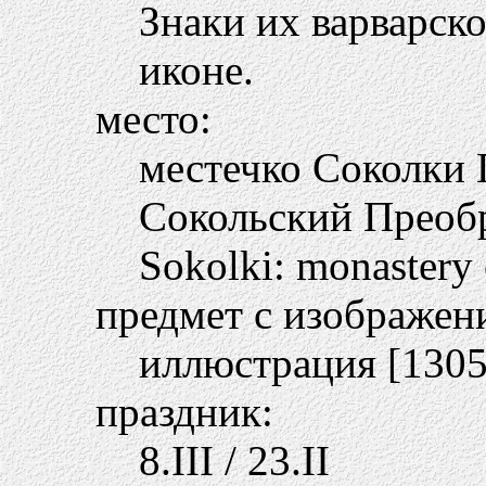
Знаки их варварск
иконе.
место:
местечко Соколки 
Сокольский Преобр
Sokolki: monastery 
предмет с изображен
иллюстрация [1305 
праздник:
8.III / 23.II