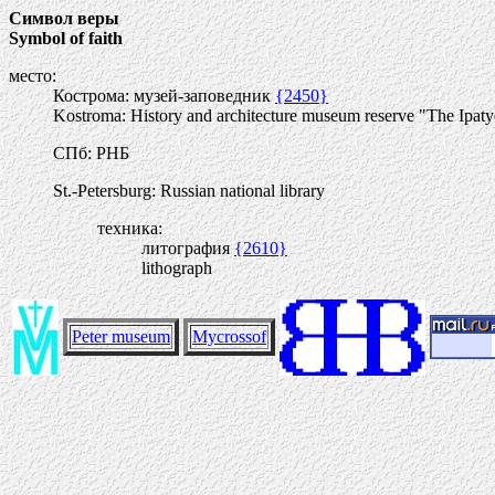
Символ веры
Symbol of faith
место:
Кострома: музей-заповедник
{2450}
Kostroma: History and architecture museum reserve "The Ipat
СПб: РНБ
St.-Petersburg: Russian national library
техника:
литография
{2610}
lithograph
Peter museum
Mycrossof