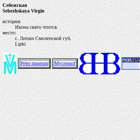
Себежская
Sebezhskaya Virgin
история:
Икона свято чтится.
место:
с. Липки Смоленской губ.
Lipki
Peter museum
Mycrossof