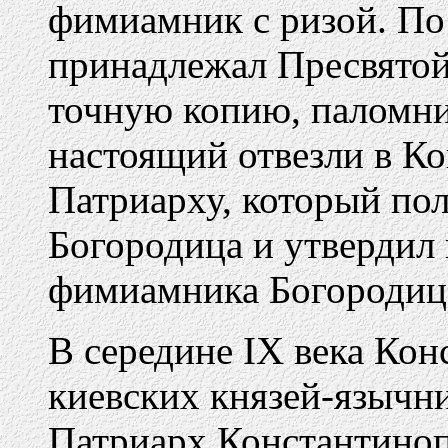
фимиамник с ризой. По 
принадлежал Пресвятой
точную копию, паломн
настоящий отвезли в Ко
Патриарху, который пол
Богородица и утвердил
фимиамника Богородица
В середине IХ века Кон
киевских князей-язычни
Патриарх Константиноп