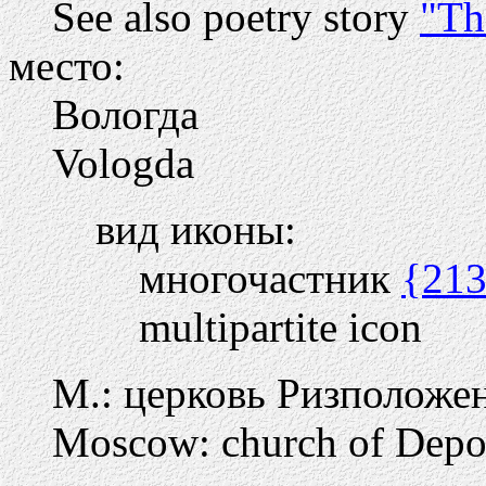
See also poetry story
"Th
место:
Вологда
Vologda
вид иконы:
многочастник
{21
multipartite icon
М.: церковь Ризположе
Moscow: church of Deposi