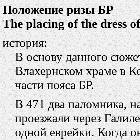
Положение ризы БР
The placing of the dress o
история:
В основу данного сюжет
Влахернском храме в К
части пояса БР.
В 471 два паломника, н
проезжали через Галиле
одной еврейки. Когда о