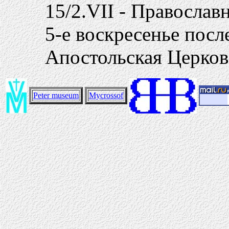
15/2.VII - Православ
5-е воскресенье пос
Апостольская Церков
Peter museum
Mycrossof