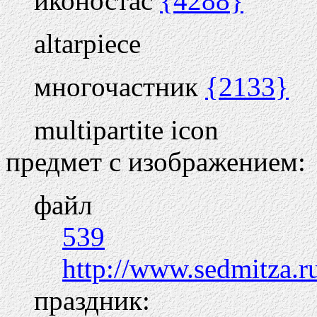
иконостас
{4288}
altarpiece
многочастник
{2133}
multipartite icon
предмет с изображением:
файл
539
http://www.sedmitza.
праздник: