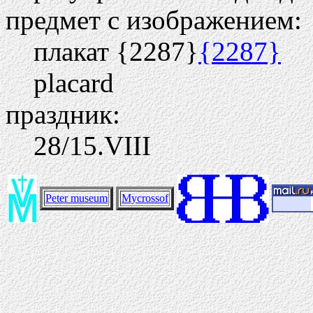
предмет с изображением:
плакат {2287}
{2287}
placard
праздник:
28/15.VIII
Peter museum
Mycrossof