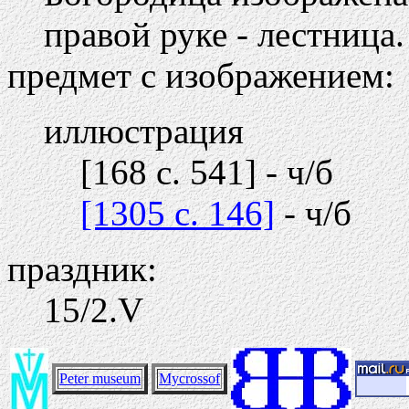
правой руке - лестница.
предмет с изображением:
иллюстрация
[168 c. 541] - ч/б
[1305 c. 146]
- ч/б
праздник:
15/2.V
Peter museum
Mycrossof