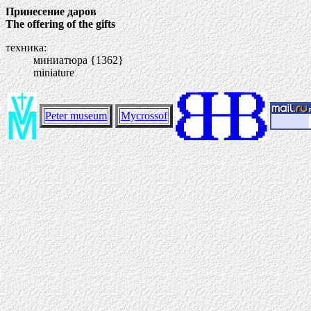
Принесение даров
The offering of the gifts
техника:
миниатюра {1362}
miniature
Peter museum
Mycrossof