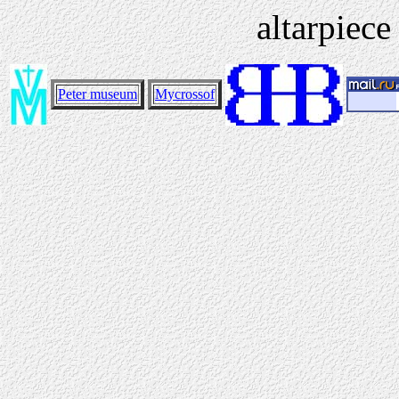
altarpiece
Peter museum
Mycrossof