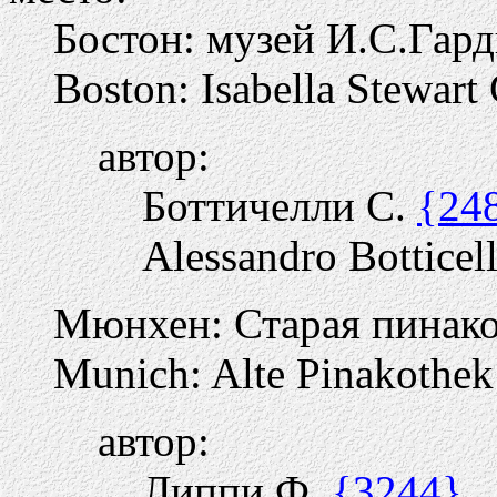
Бостон: музей И.С.Гар
Boston: Isabella Stewar
автор:
Боттичелли С.
{24
Alessandro Botticell
Мюнхен: Старая пинако
Munich: Alte Pinakothek
автор:
Липпи Ф.
{3244}