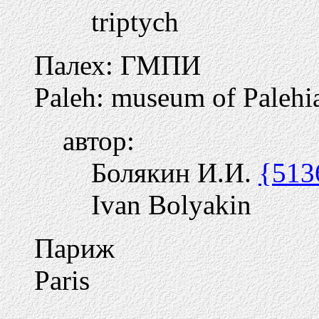
triptych
Палех: ГМПИ
Paleh: museum of Palehia
автор:
Болякин И.И.
{513
Ivan Bolyakin
Париж
Paris