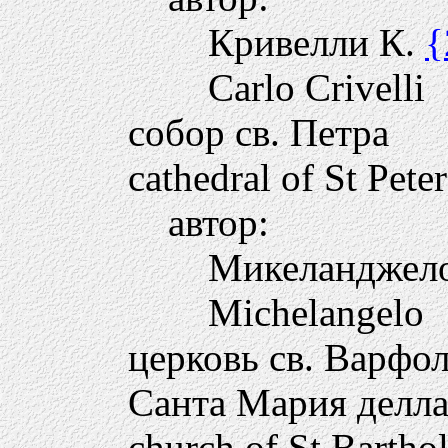
Кривелли К.
{
Carlo Crivelli
собор св. Петра
cathedral of St Peter
автор:
Микеланджел
Michelangelo
церковь св. Варфо
Санта Мария делла
church of St Bartho