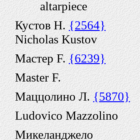
altarpiece
Кустов Н.
{2564}
Nicholas Kustov
Мастер F.
{6239}
Master F.
Маццолино Л.
{5870}
Ludovico Mazzolino
Микеланджело