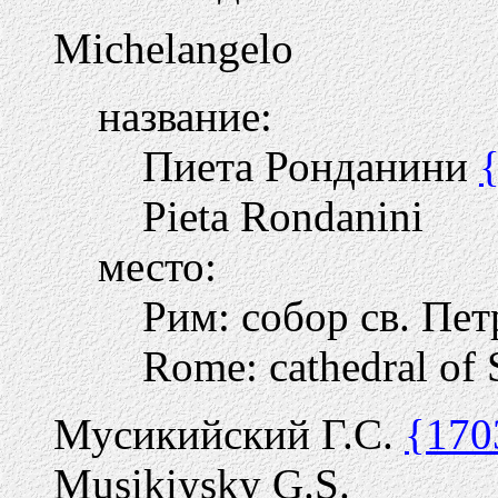
Michelangelo
название:
Пиета Ронданини
Pieta Rondanini
место:
Рим: собор св. Пе
Rome: cathedral of 
Мусикийский Г.С.
{170
Musikiysky G.S.