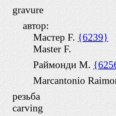
gravure
автор:
Мастер F.
{6239}
Master F.
Раймонди М.
{625
Marcantonio Raimo
резьба
carving