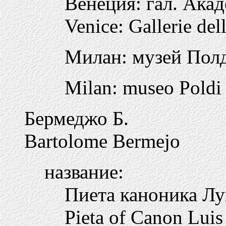
Венеция: гал. Ака
Venice: Gallerie de
Милан: музей Пол
Milan: museo Poldi 
Бермеджо Б.
Bartolome Bermejo
название:
Пиета каноника Л
Pieta of Canon Luis