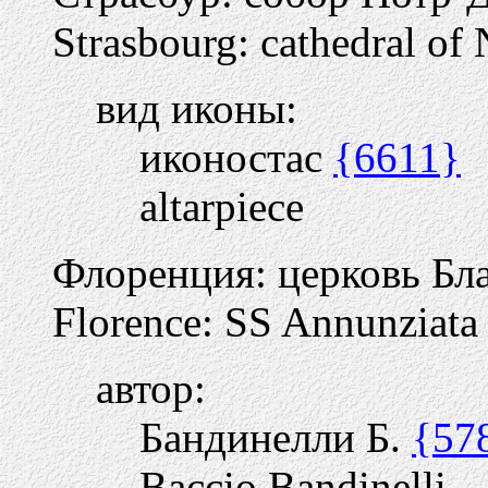
Strasbourg: cathedral of
вид иконы:
иконостас
{6611}
altarpiece
Флоренция: церковь Бл
Florence: SS Annunziata
автор:
Бандинелли Б.
{57
Baccio Bandinelli