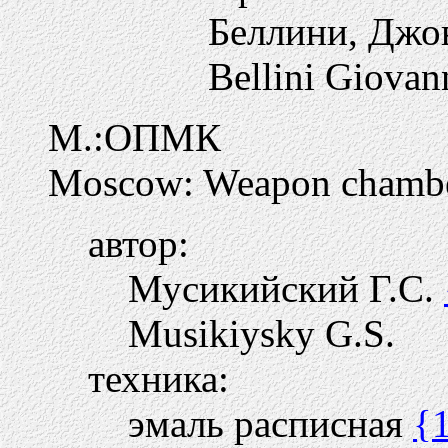
Беллини, Джо
Bellini Giovan
М.:ОПМК
Moscow: Weapon chamb
автор:
Мусикийский Г.С.
Musikiysky G.S.
техника:
эмаль расписная
{