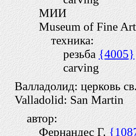
МИИ
Museum of Fine Art
техника:
резьба
{4005}
carving
Валладолид: церковь св
Valladolid: San Martin
автор:
Фернандес Г.
{108