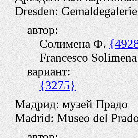
Dresden: Gemaldegalerie
автор:
Солимена Ф.
{492
Francesco Solimena
вариант:
{3275}
Мадрид: музей Прадо
Madrid: Museo del Prad
автор: