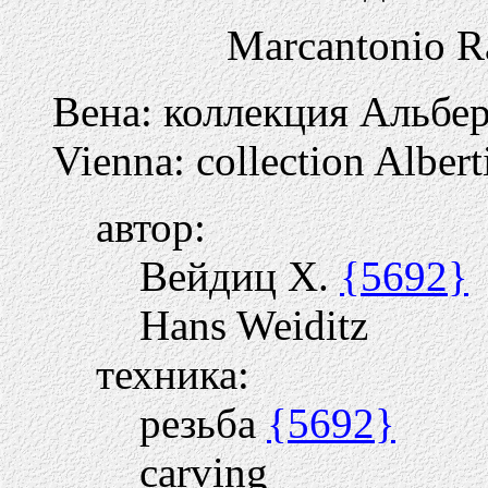
Marcantonio R
Вена: коллекция Альбе
Vienna: collection Albert
автор:
Вейдиц Х.
{5692}
Hans Weiditz
техника:
резьба
{5692}
carving