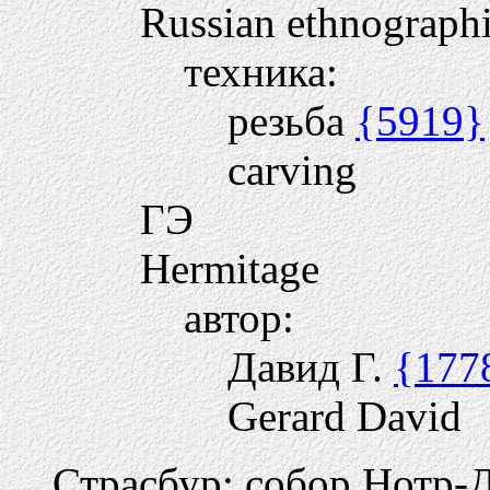
Russian ethnograp
техника:
резьба
{5919}
carving
ГЭ
Hermitage
автор:
Давид Г.
{177
Gerard David
Страсбур: собор Нотр-