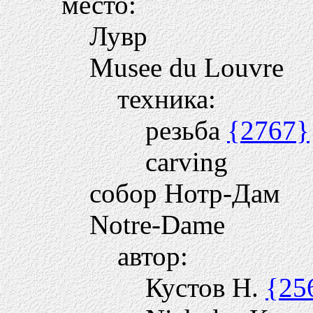
место:
Лувр
Musee du Louvre
техника:
резьба
{2767}
carving
собор Нотр-Дам
Notre-Dame
автор:
Кустов Н.
{25