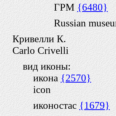
ГРМ
{6480}
Russian muse
Кривелли К.
Carlo Crivelli
вид иконы:
икона
{2570}
icon
иконостас
{1679}