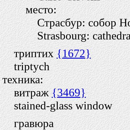
место:
Страсбур: собор 
Strasbourg: cathedr
триптих
{1672}
triptych
техника:
витраж
{3469}
stained-glass window
гравюра