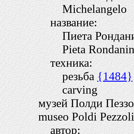
Michelangelo
название:
Пиета Ронда
Pieta Rondanin
техника:
резьба
{1484}
carving
музей Полди Пезз
museo Poldi Pezzol
автор: