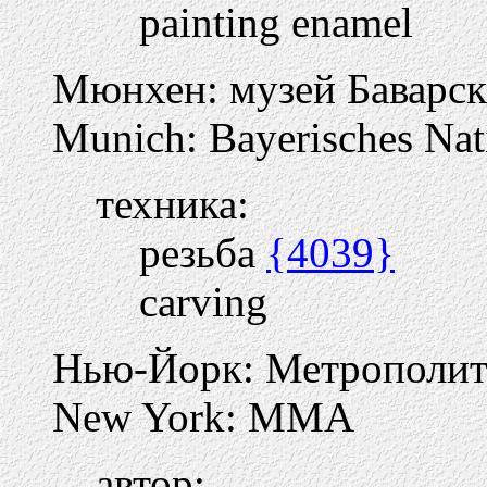
painting enamel
Мюнхен: музей Баварск
Munich: Bayerisches Na
техника:
резьба
{4039}
carving
Нью-Йорк: Метрополит
New York: MMA
автор: