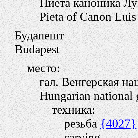
Пиета каноника Л
Pieta of Canon Luis
Будапешт
Budapest
место:
гал. Венгерская на
Hungarian national 
техника:
резьба
{4027}
carving