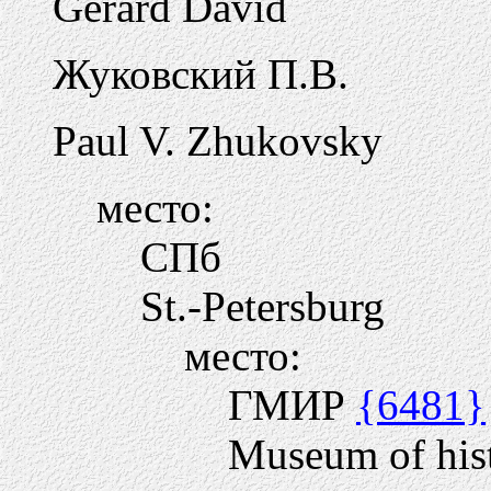
Gerard David
Жуковский П.В.
Paul V. Zhukovsky
место:
СПб
St.-Petersburg
место:
ГМИР
{6481}
Museum of hist