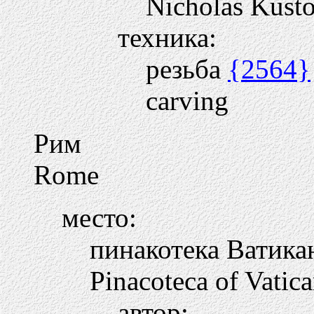
Nicholas Kust
техника:
резьба
{2564}
carving
Рим
Rome
место:
пинакотека Ватика
Pinacoteca of Vatic
автор: