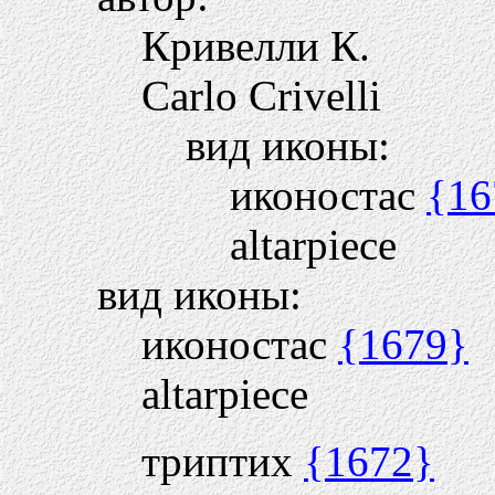
Кривелли К.
Carlo Crivelli
вид иконы:
иконостас
{16
altarpiece
вид иконы:
иконостас
{1679}
altarpiece
триптих
{1672}