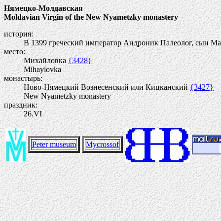
Нямецко-Молдавская
Moldavian Virgin of the New Nyametzky monastery
история:
В 1399 греческий император Андроник Палеолог, сын Ма
место:
Михайловка
{3428}
Mihaylovka
монастырь:
Ново-Нямецкий Вознесенский или Кицканский
{3427}
New Nyametzky monastery
праздник:
26.VI
Peter museum
Mycrossof