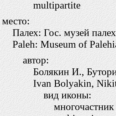
multipartite
место:
Палех: Гос. музей палех
Paleh: Museum of Palehi
автор:
Болякин И., Бутор
Ivan Bolyakin, Niki
вид иконы:
многочастни