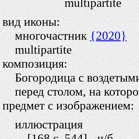
multipartite
вид иконы:
многочастник
{2020}
multipartite
композиция:
Богородица с воздетыми
перед столом, на котор
предмет с изображением:
иллюстрация
[168 c. 544] - ч/б