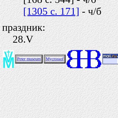
[1305 c. 171]
- ч/б
праздник:
28.V
Peter museum
Mycrossof