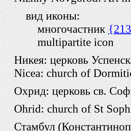
вид иконы:
многочастник
{21
multipartite icon
Никея: церковь Успенс
Nicea: church of Dormit
Охрид: церковь св. Со
Ohrid: church of St Soph
Стамбул (Константиноп