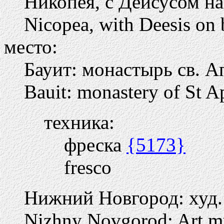
Никопея, с Деисусом н
Nicopea, with Deesis on 
место:
Бауит: монастырь св. 
Bauit: monastery of St A
техника:
фреска
{5173}
fresco
Нижний Новгород: худ.
Nizhny Novgorod: Art 