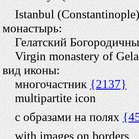
Istanbul (Constantinople)
монастырь:
Гелатский Богородичн
Virgin monastery of Gela
вид иконы:
многочастник
{2137}
multipartite icon
с образами на полях
{4
with images on borders