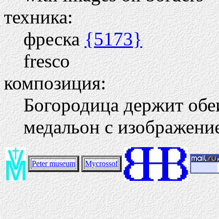
техника:
фреска
{5173}
fresco
композиция:
Богородица держит обе
медальон с изображени
Peter museum
Mycrossof