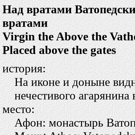
Над вратами Ватопедски
вратами
Virgin the Above the Vatho
Placed above the gates
история:
На иконе и доныне видн
нечестивого агарянина 
место:
Афон: монастырь Вато