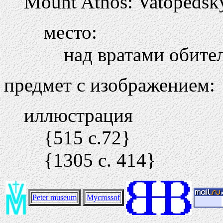
Mount Athos: Vatopedsk
место:
над вратами обите
предмет с изображением:
иллюстрация
{515 c.72}
{1305 c. 414}
Peter museum
Mycrossof