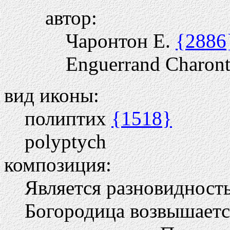
автор:
Чаронтон Е.
{2886
Enguerrand Charon
вид иконы:
полиптих
{1518}
polyptych
композиция:
Является разновиднос
Богородица возвышает