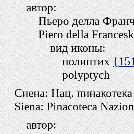
автор:
Пьеро делла Франч
Piero della Frances
вид иконы:
полиптих
{15
polyptych
Сиена: Нац. пинакотека
Siena: Pinacoteca Nazion
автор: