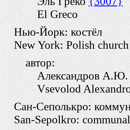
Эль Греко
{3007}
El Greco
Нью-Йорк: костёл
New York: Polish church
автор:
Александров А.Ю
Vsevolod Alexandr
Сан-Сеполькро: коммун
San-Sepolkro: communal