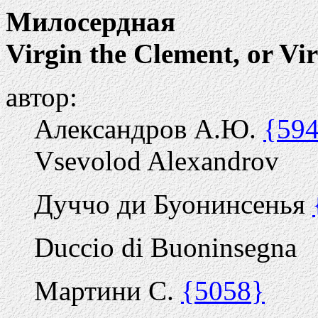
Милосердная
Virgin the Clement, or Vi
автор:
Александров А.Ю.
{59
Vsevolod Alexandrov
Дуччо ди Буонинсенья
Duccio di Buoninsegna
Мартини С.
{5058}