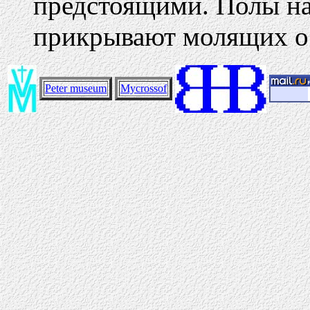
предстоящими. Полы н
прикрывают молящих о
Peter museum
Mycrossof