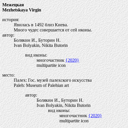
Межецкая
Mezhetskaya Virgin
история:
Явилась в 1492 близ Киева.
Много чудес совершается от сей иконы.
автор:
Болякин И., Буторин Н.
Ivan Bolyakin, Nikita Butorin
вид иконы:
многочастник
{2020}
multipartite icon
место:
Палех: Гос. музей палехского искусства
Paleh: Museum of Palehian art
автор:
Болякин И., Буторин Н.
Ivan Bolyakin, Nikita Butorin
вид иконы:
многочастник
{2020}
multipartite icon