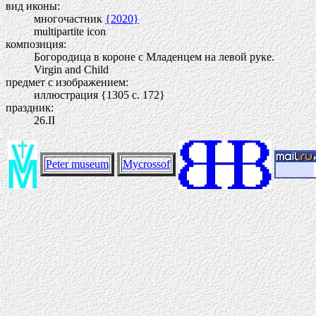
вид иконы:
многочастник
{2020}
multipartite icon
композиция:
Богородица в короне с Младенцем на левой руке.
Virgin and Child
предмет с изображением:
иллюстрация {1305 c. 172}
праздник:
26.II
Peter museum
Mycrossof