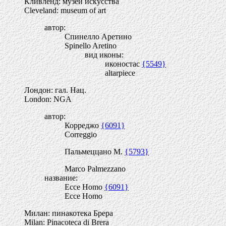
Кливленд: музей искусства
Cleveland: museum of art
автор:
Спинелло Аретино
Spinello Aretino
вид иконы:
иконостас
{5549}
altarpiece
Лондон: гал. Нац.
London: NGA
автор:
Корреджо
{6091}
Correggio
Пальмеццано М.
{5793}
Marco Palmezzano
название:
Ecce Homo
{6091}
Ecce Homo
Милан: пинакотека Брера
Milan: Pinacoteca di Brera