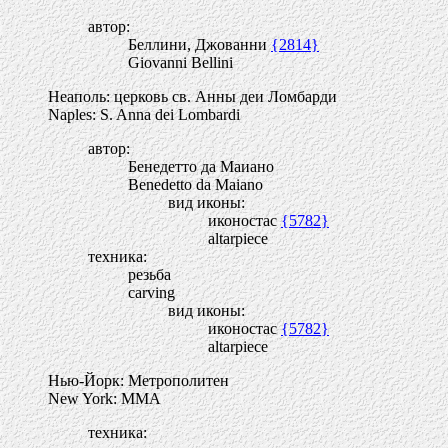
автор:
Беллини, Джованни
{2814}
Giovanni Bellini
Неаполь: церковь св. Анны деи Ломбарди
Naples: S. Anna dei Lombardi
автор:
Бенедетто да Маиано
Benedetto da Maiano
вид иконы:
иконостас
{5782}
altarpiece
техника:
резьба
carving
вид иконы:
иконостас
{5782}
altarpiece
Нью-Йорк: Метрополитен
New York: MMA
техника: