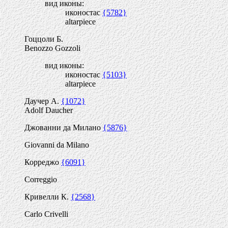
вид иконы:
иконостас
{5782}
altarpiece
Гоццоли Б.
Benozzo Gozzoli
вид иконы:
иконостас
{5103}
altarpiece
Даучер А.
{1072}
Adolf Daucher
Джованни да Милано
{5876}
Giovanni da Milano
Корреджо
{6091}
Correggio
Кривелли К.
{2568}
Carlo Crivelli