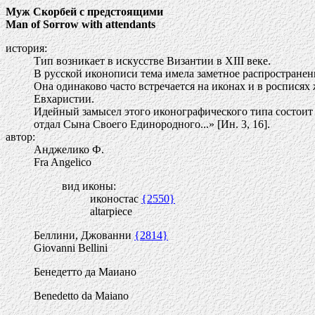
Муж Скорбей с предстоящими
Man of Sorrow with attendants
история:
Тип возникает в искусстве Византии в XIII веке.
В русской иконописи тема имела заметное распространен
Она одинаково часто встречается на иконах и в росписях
Евхаристии.
Идейный замысел этого иконографического типа состоит 
отдал Сына Своего Единородного...» [Ин. 3, 16].
автор:
Анджелико Ф.
Fra Angelico
вид иконы:
иконостас
{2550}
altarpiece
Беллини, Джованни
{2814}
Giovanni Bellini
Бенедетто да Маиано
Benedetto da Maiano