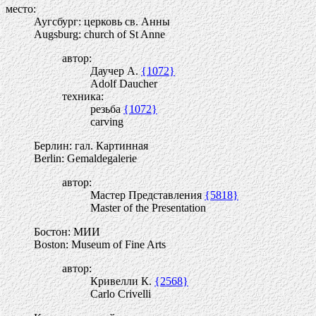
место:
Аугсбург: церковь св. Анны
Augsburg: church of St Anne
автор:
Даучер А.
{1072}
Adolf Daucher
техника:
резьба
{1072}
carving
Берлин: гал. Картинная
Berlin: Gemaldegalerie
автор:
Мастер Представления
{5818}
Master of the Presentation
Бостон: МИИ
Boston: Museum of Fine Arts
автор:
Кривелли К.
{2568}
Carlo Crivelli