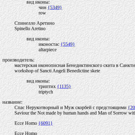
вид иконы:
чин
{5349}
row
Спинелло Аретино
Spinello Aretino
вид иконы:
иконостас
{5549}
altarpiece
производитель:
мастерская иконописная Бенедиктинского скита в Санкт
workshop of Sancti Angeli Benedictine skete
вид иконы:
триптих
{1135}
triptych
название:
Спас Нерукотворный и Муж скорбей с предстоящими
{20
Saviour the Not made by human hands and Man of Sorrow with
Ecce Homo
{6091}
Ecce Homo