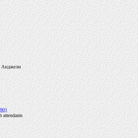
и Анджели
90}
 attendants