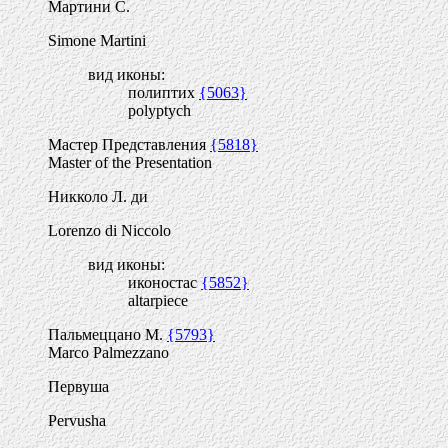
Мартини С.
Simone Martini
вид иконы:
полиптих
{5063}
polyptych
Мастер Представления
{5818}
Master of the Presentation
Никколо Л. ди
Lorenzo di Niccolo
вид иконы:
иконостас
{5852}
altarpiece
Пальмеццано М.
{5793}
Marco Palmezzano
Первуша
Pervusha