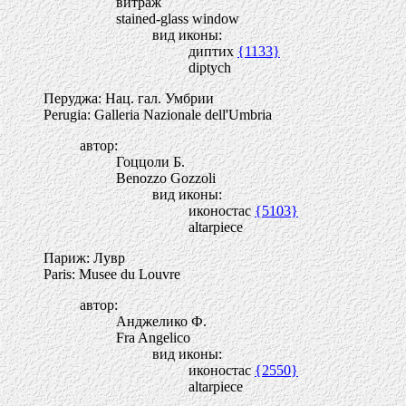
витраж
stained-glass window
вид иконы:
диптих
{1133}
diptych
Перуджа: Нац. гал. Умбрии
Perugia: Galleria Nazionale dell'Umbria
автор:
Гоццоли Б.
Benozzo Gozzoli
вид иконы:
иконостас
{5103}
altarpiece
Париж: Лувр
Paris: Musee du Louvre
автор:
Анджелико Ф.
Fra Angelico
вид иконы:
иконостас
{2550}
altarpiece