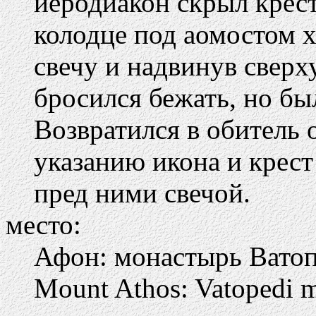
иеродиакон скрыл крес
колодце под аомостом 
свечу и надвинув сверх
бросился бежать, но бы
Возвратился в обитель о
указанию икона и крес
пред ними свечой.
место:
Афон: монастырь Вато
Mount Athos: Vatopedi 