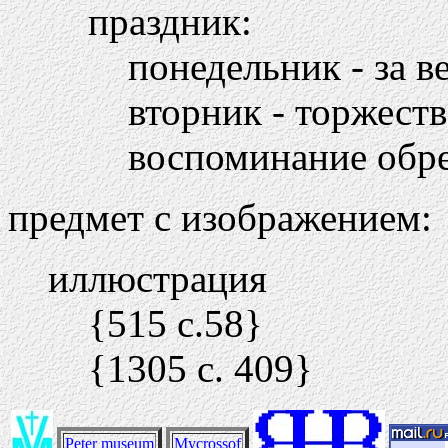
праздник:
понедельник - за 
вторник - торжеств
воспоминание обр
предмет с изображением:
иллюстрация
{515 c.58}
{1305 c. 409}
Peter museum
Mycrossof