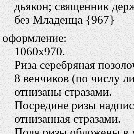
дьякон; священник дер
без Младенца {967}
оформление:
1060х970.
Риза серебряная позоло
8 венчиков (по числу л
отнизаны стразами.
Посредине ризы надпис
отнизанная стразами.
Поля ризы обложены в 