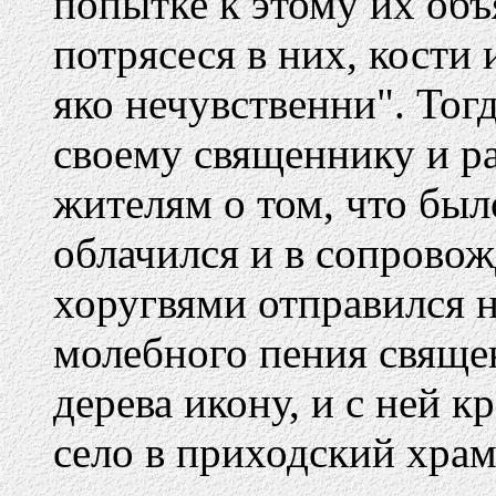
попытке к этому их объ
потрясеся в них, кост
яко нечувственни". Тог
своему священнику и ра
жителям о том, что бы
облачился и в сопровож
хоругвями отправился н
молебного пения свяще
дерева икону, и с ней к
село в приходский храм