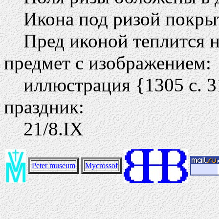
Икона под ризой покры
Пред иконой теплится н
предмет с изображением:
иллюстрация {1305 c. 3
праздник:
21/8.IХ
Peter museum
Mycrossof