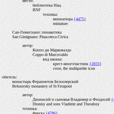
место:
библиотека Нац.
BNF
техника:
миниатюра
{4475}
miniature
Сан-Гимигнано: пинакотека
San Gimignano: Pinacoteca Civica
автор:
Коппо ди Марковалдо
Coppo di Marcovaldo
вид иконы:
крест-многочастник
{2655}
cross, the multipartite icon
обитель:
монастырь Ферапонтов Белоозерский
Belozersky monastery of St Ferapont
автор:
Дионисий и сыновья Владимир и Феодосий
{
Dionisy and sons Vladimir and Theodosy
техника:
фреска
{4786}