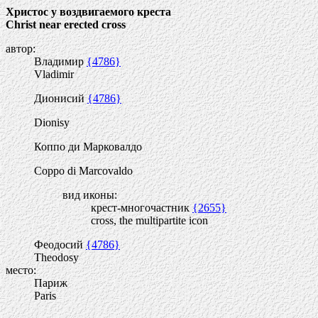
Христос у воздвигаемого креста
Christ near erected cross
автор:
Владимир
{4786}
Vladimir
Дионисий
{4786}
Dionisy
Коппо ди Марковалдо
Coppo di Marcovaldo
вид иконы:
крест-многочастник
{2655}
cross, the multipartite icon
Феодосий
{4786}
Theodosy
место:
Париж
Paris