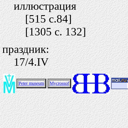
иллюстрация
[515 c.84]
[1305 c. 132]
праздник:
17/4.IV
Peter museum
Mycrossof