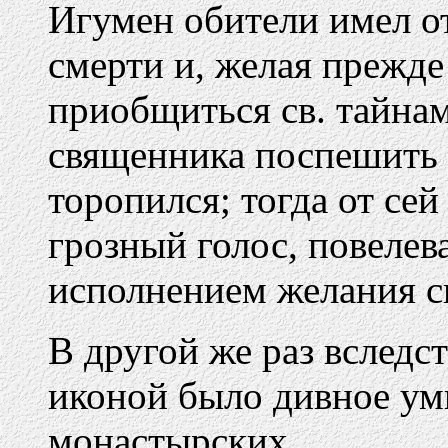
Игумен обители имел о
смерти и, желая прежд
приобщиться св. тайнам
священника поспешить 
торопился; тогда от сей
грозный голос, повеле
исполнением желания с
В другой же раз вследс
иконой было дивное ум
монастырских.