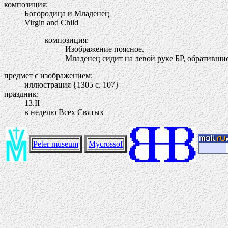
композиция:
Богородица и Младенец
Virgin and Child
композиция:
Изображение поясное.
Младенец сидит на левой руке БР, обратившис
предмет с изображением:
иллюстрация {1305 c. 107}
праздник:
13.II
в неделю Всех Святых
Peter museum
Mycrossof