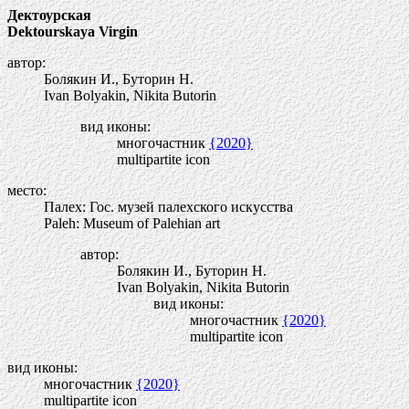
Дектоурская
Dektourskaya Virgin
автор:
Болякин И., Буторин Н.
Ivan Bolyakin, Nikita Butorin
вид иконы:
многочастник
{2020}
multipartite icon
место:
Палех: Гос. музей палехского искусства
Paleh: Museum of Palehian art
автор:
Болякин И., Буторин Н.
Ivan Bolyakin, Nikita Butorin
вид иконы:
многочастник
{2020}
multipartite icon
вид иконы:
многочастник
{2020}
multipartite icon