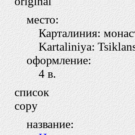
original
место:
Карталиния: мона
Kartaliniya: Tsikla
оформление:
4 в.
список
copy
название: