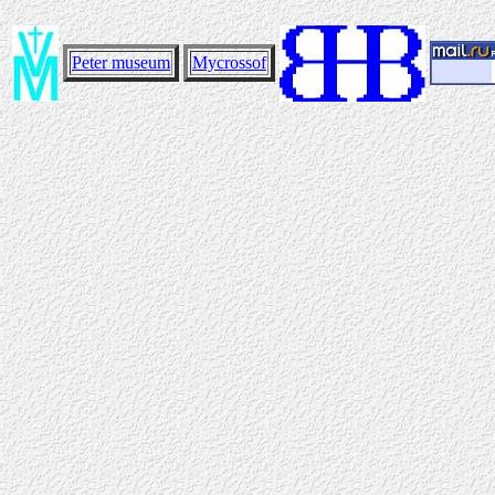
Peter museum
Mycrossof