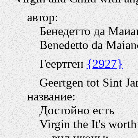
автор:
Бенедетто да Маи
Benedetto da Maian
Геертген
{2927}
Geertgen tot Sint Ja
название:
Достойно есть
Virgin the It's worth
вид иконы: