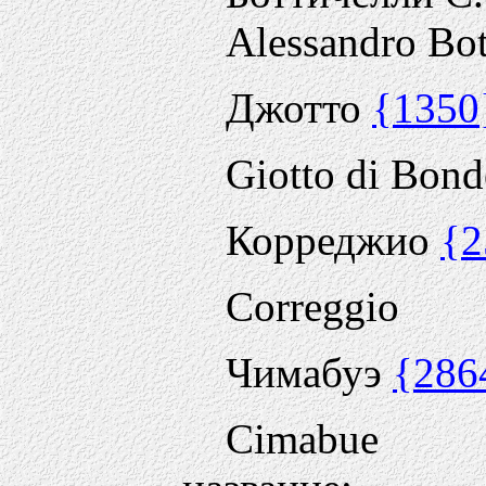
Alessandro Bott
Джотто
{1350
Giotto di Bon
Корреджио
{2
Correggio
Чимабуэ
{286
Cimabue