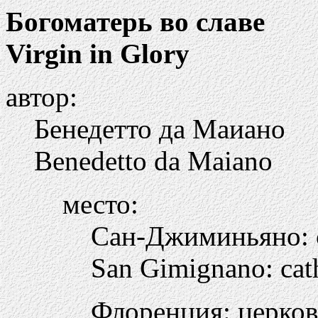
Богоматерь во славе
Virgin in Glory
автор:
Бенедетто да Маиано
Benedetto da Maiano
место:
Сан-Джиминьяно:
San Gimignano: cat
Флоренция: церко