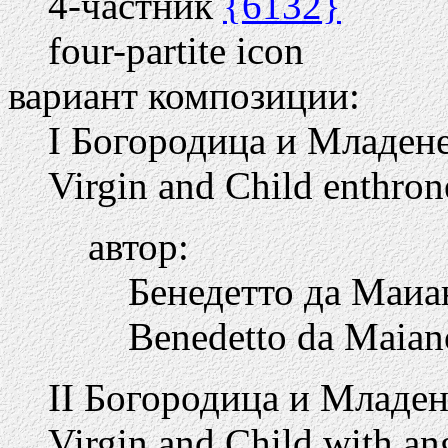
4-частник
{6132}
four-partite icon
вариант композиции:
I Богородица и Младене
Virgin and Child enthron
автор:
Бенедетто да Маи
Benedetto da Maian
II Богородица и Младен
Virgin and Child with an