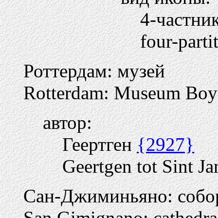
4-частни
four-parti
Роттердам: музей
Rotterdam: Museum Boy
автор:
Геертген
{2927}
Geertgen tot Sint Ja
Сан-Джиминьяно: собо
San Gimignano: cathedra