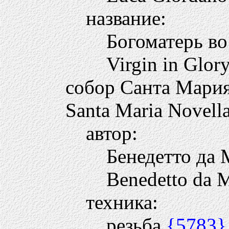
название:
Богоматерь во
Virgin in Glory
собор Санта Мари
Santa Maria Novell
автор:
Бенедетто да
Benedetto da 
техника:
резьба
{5783}