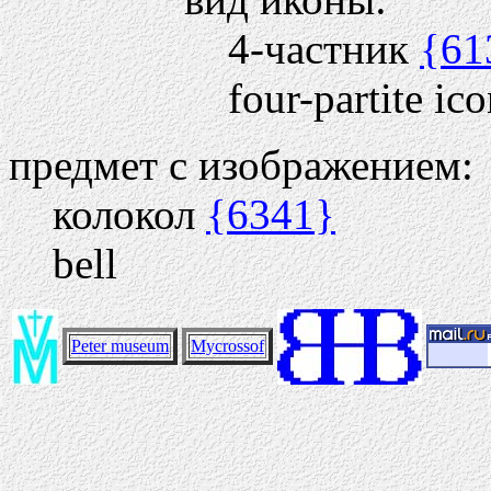
4-частник
{61
four-partite ic
предмет с изображением:
колокол
{6341}
bell
Peter museum
Mycrossof