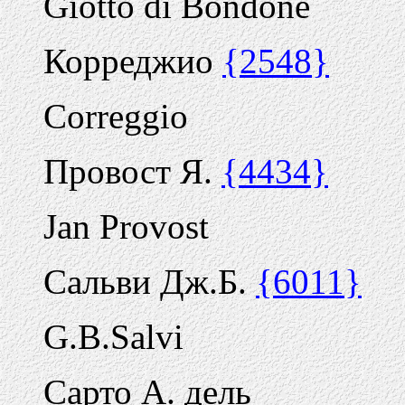
Giotto di Bondone
Корреджио
{2548}
Correggio
Провост Я.
{4434}
Jan Provost
Сальви Дж.Б.
{6011}
G.B.Salvi
Сарто А. дель