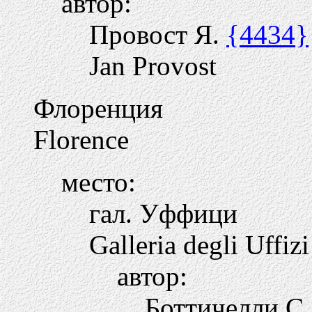
автор:
Провост Я.
{4434}
Jan Provost
Флоренция
Florence
место:
гал. Уффици
Galleria degli Uffizi
автор:
Боттичелли С