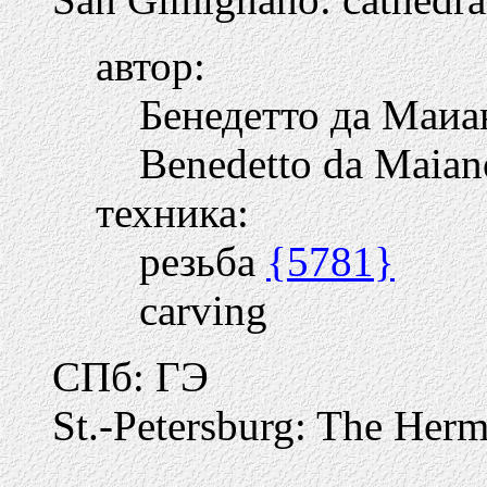
автор:
Бенедетто да Маи
Benedetto da Maian
техника:
резьба
{5781}
carving
СПб: ГЭ
St.-Petersburg: The Herm