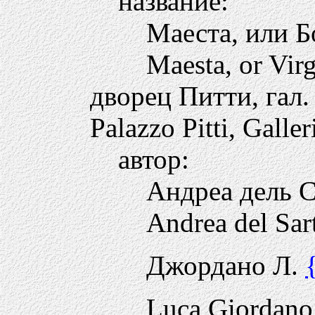
название:
Маеста, или Б
Maesta, or Vir
дворец Питти, гал.
Palazzo Pitti, Galler
автор:
Андреа дель 
Andrea del Sar
Джордано Л.
Luca Giordano