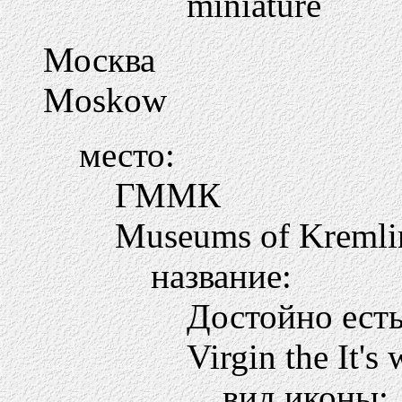
miniature
Москва
Moskow
место:
ГММК
Museums of Kremli
название:
Достойно ест
Virgin the It's 
вид иконы: