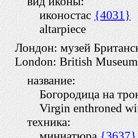
вид иконы:
иконостас
{4031}
altarpiece
Лондон: музей Британс
London: British Museum
название:
Богородица на тро
Virgin enthroned wi
техника:
миниатюра
{3637}