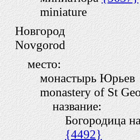
miniature
Новгород
Novgorod
место:
монастырь Юрьев
monastery of St Ge
название:
Богородица на
{4492}