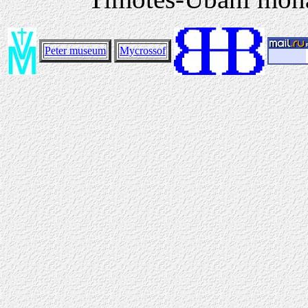
Peter museum
Mycrossof