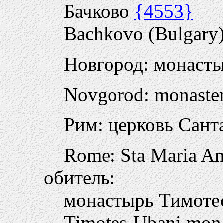
Бачково
{4553}
Bachkovo (Bulgary
Новгород: монаст
Novgorod: monaster
Рим: церковь Сан
Rome: Sta Maria An
обитель:
монастырь Тимоте
Timotes-Ubani mona