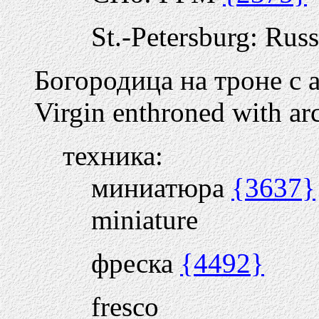
St.-Petersburg: Ru
Богородица на троне с 
Virgin enthroned with ar
техника:
миниатюра
{3637}
miniature
фреска
{4492}
fresco