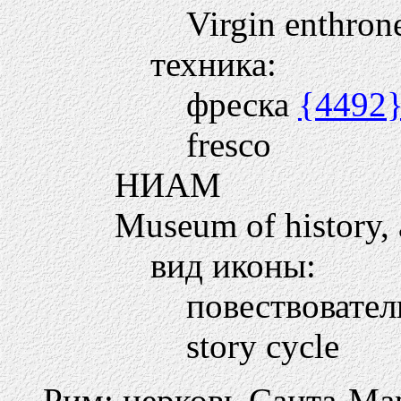
Virgin enthron
техника:
фреска
{4492
fresco
НИАМ
Museum of history, a
вид иконы:
повествовате
story cycle
Рим: церковь Санта-М