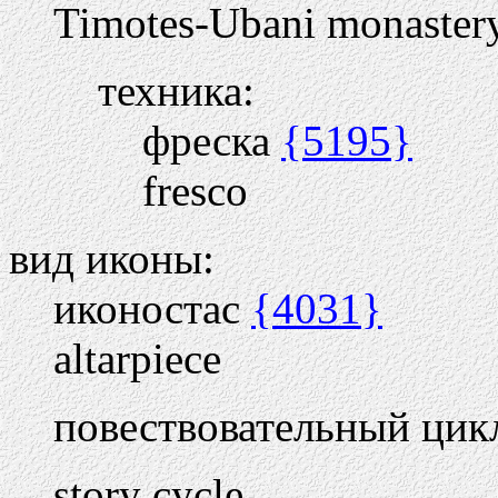
Timotes-Ubani monastery
техника:
фреска
{5195}
fresco
вид иконы:
иконостас
{4031}
altarpiece
повествовательный цик
story cycle