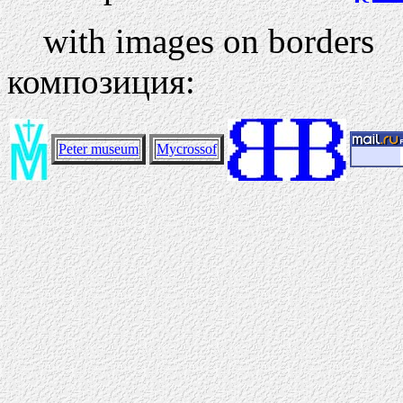
with images on borders
композиция:
Peter museum
Mycrossof