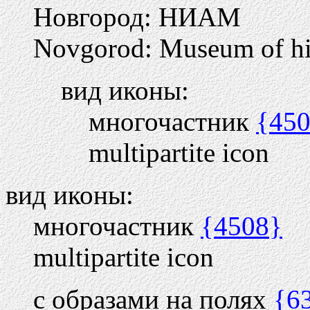
Новгород: НИАМ
Novgorod: Museum of hist
вид иконы:
многочастник
{45
multipartite icon
вид иконы:
многочастник
{4508}
multipartite icon
с образами на полях
{6