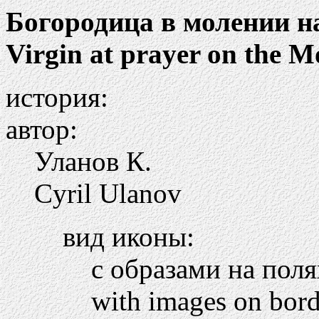
Богородица в молении н
Virgin at prayer on the M
история:
автор:
Уланов К.
Cyril Ulanov
вид иконы:
с образами на пол
with images on bord