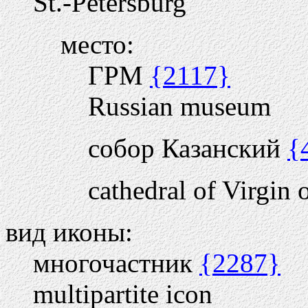
St.-Petersburg
место:
ГРМ
{2117}
Russian museum
собор Казанский
{
cathedral of Virgin 
вид иконы:
многочастник
{2287}
multipartite icon