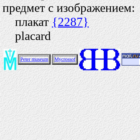
предмет с изображением:
плакат
{2287}
placard
Peter museum
Mycrossof