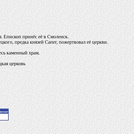
я. Епископ принёс её в Смоленск.
кого, предка князей Сапег, пожертвовал её церкви.
есь каменный храм.
цкая церковь