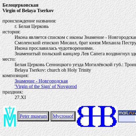
Белоцерковская
Virgin of Belaya Tserkov
происхождение названия:
г. Белая Церковь
история:
Икона является списком с иконы Знамение - Новгородска
Смоленский епископ Мисаил, брат князя Михаила Пеструц
Икона прославилась чудотворениями.
Знаменитый польский канцлер Лев Сапега воздвигнул зд
место:
Белая Церковь Сенницкого уезда Могилёвской губ.: Трои
Belaya Tserkov: church oh Holy Trinity
композиция:
Знамение - Новгородская
'Virgin of the Sign' of Novgorod
праздник:
27.ХI
Peter museum
Mycrossof