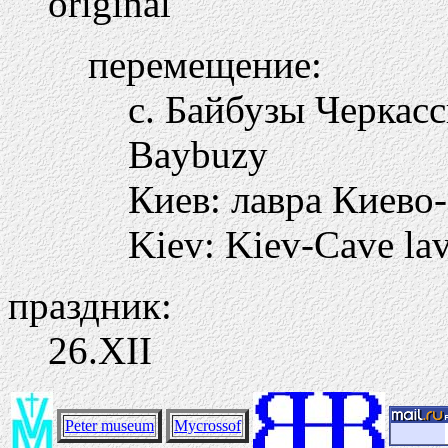
original
перемещение:
с. Байбузы Черкасск
Baybuzy
Киев: лавра Киево
Kiev: Kiev-Cave la
праздник:
26.ХII
Peter museum
Mycrossof