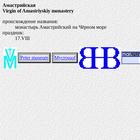
Амастрийская
Virgin of Amastriyskiy monastery
происхождение названия:
монастырь Амастрийский на Чёрном море
праздник:
17.VIII
Peter museum
Mycrossof