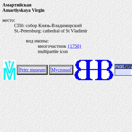
Амартийская
Amartiyskaya Virgin
место:
СПб: собор Князь-Владимирский
St.-Petersburg: cathedral of St Vladimir
вид иконы:
многочастник
{1750}
multipartite icon
Peter museum
Mycrossof