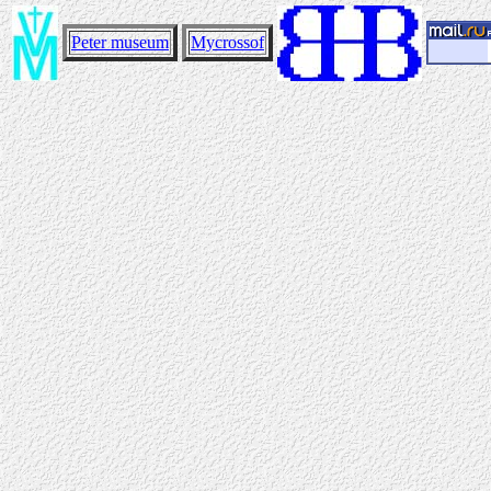
Peter museum
Mycrossof