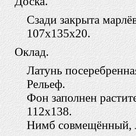
Доска.
Сзади закрыта марлё
107х135х20.
Оклад.
Латунь посеребренна
Рельеф.
Фон заполнен растит
112х138.
Нимб совмещённый, л