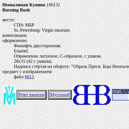
Неопалимая Купина
{0013}
Burning Bush
место:
СПб: МБР
St.-Petersburg: Virgin museum
композиция:
оформление:
Финифть двусторонняя.
Enamel.
Обрамление латунное, С-образное, с ушком.
28х35 (42 с ушком).
Надпись стёртая на обороте: "Образъ Пресв. Бцы Неопал
предмет с изображением:
файл
0013
Peter museum
Mycrossof