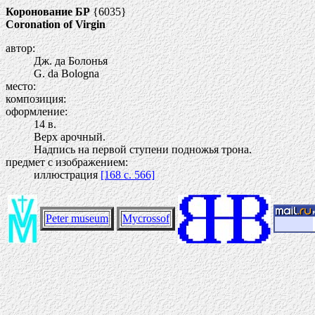
Коронование БР
{6035}
Coronation of Virgin
автор:
Дж. да Болонья
G. da Bologna
место:
композиция:
оформление:
14 в.
Верх арочный.
Надпись на первой ступени подножья трона.
предмет с изображением:
иллюстрация
[168 c. 566]
Peter museum
Mycrossof