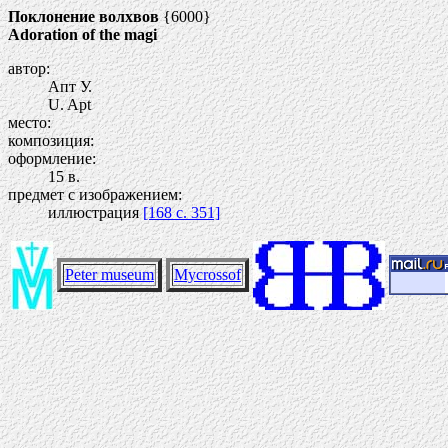
Поклонение волхвов
{6000}
Adoration of the magi
автор:
Апт У.
U. Apt
место:
композиция:
оформление:
15 в.
предмет с изображением:
иллюстрация
[168 c. 351]
Peter museum
Mycrossof