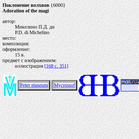
Поклонение волхвов
{6000}
Adoration of the magi
автор:
Микелино П.Д. ди
P.D. di Michelino
место:
композиция:
оформление:
15 в.
предмет с изображением:
иллюстрация
[168 c. 351]
Peter museum
Mycrossof